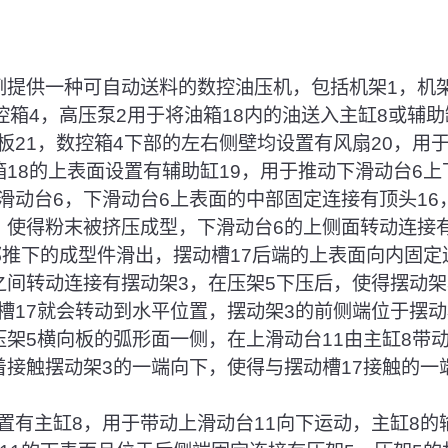
例提供一种可自动送料的数控油压机，包括机架1，机
控箱4，高压泵2用于将油箱18内的油送入主缸8或辅助
板21，数控箱4下部的左右侧壁均设置有风扇20，用
箱18的上表面设置有辅助缸19，用于推动下滑动台6上
滑动台6，下滑动台6上表面的中部固定连接有顶头16
，使得粉末被挤压成型，下滑动台6的上侧面转动连接有
顶部推下的成型件滑出，摆动槽17后端的上表面向内固定
之间转动连接有摆动架3，在压架5下压后，使得摆动架
槽17就会转动到水平位置，摆动架3的前侧端位于摆动
压架5横向板的弧形面一侧，在上滑动台11由主缸8带
着接触摆动架3的一端向下，使得与摆动槽17接触的一
设置有主缸8，用于带动上滑动台11向下运动，主缸8