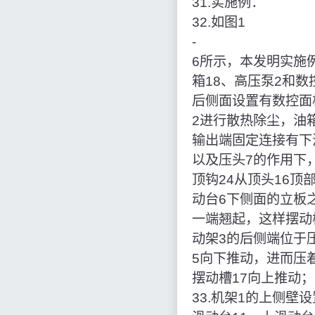
31.实施例：
32.如图1
‑
6所示，本发明实施
箱18、高压泵2和数
后侧面设置有数控面
2进行散热除尘，油
输出端固定连接有下
以及压头7的作用下
顶钩24从顶头16
动台6下侧面的立板
一端翘起，这样摆动
动架3的后侧端位于
5向下推动，进而压
摆动槽17向上推动；
33.机架1的上侧壁