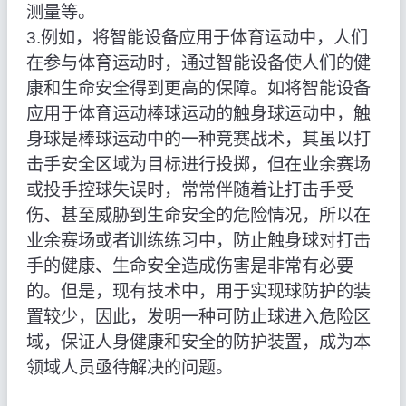
测量等。
3.例如，将智能设备应用于体育运动中，人们
在参与体育运动时，通过智能设备使人们的健
康和生命安全得到更高的保障。如将智能设备
应用于体育运动棒球运动的触身球运动中，触
身球是棒球运动中的一种竞赛战术，其虽以打
击手安全区域为目标进行投掷，但在业余赛场
或投手控球失误时，常常伴随着让打击手受
伤、甚至威胁到生命安全的危险情况，所以在
业余赛场或者训练练习中，防止触身球对打击
手的健康、生命安全造成伤害是非常有必要
的。但是，现有技术中，用于实现球防护的装
置较少，因此，发明一种可防止球进入危险区
域，保证人身健康和安全的防护装置，成为本
领域人员亟待解决的问题。