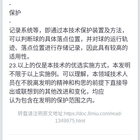
‑
保护
‑
记录系统等，即通过本技术保护装置及方法，
可以判断球的具体落点位置，并对球的运行轨
迹、落点位置进行存储记录，因此具有较高的
适用性。
23.以上的仅是本技术的优选实施方式，本发明
不限于以上实施例。可以理解，本领域技术人
员在不脱离发明的精神和构思的前提下直接导
出或联想到的其他改进和变化，均应
认为包含在发明的保护范围之内。
转载请注明原文地址:https://doc.8miu.com/read-
1349975.html