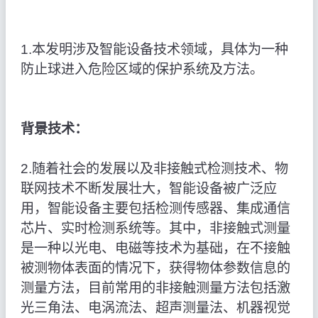
1.本发明涉及智能设备技术领域，具体为一种
防止球进入危险区域的保护系统及方法。
背景技术：
2.随着社会的发展以及非接触式检测技术、物
联网技术不断发展壮大，智能设备被广泛应
用，智能设备主要包括检测传感器、集成通信
芯片、实时检测系统等。其中，非接触式测量
是一种以光电、电磁等技术为基础，在不接触
被测物体表面的情况下，获得物体参数信息的
测量方法，目前常用的非接触测量方法包括激
光三角法、电涡流法、超声测量法、机器视觉