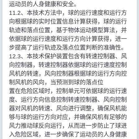
运动员的人身健康和安全。
11.2、本技术方法中，球的运行速度和运行方
向根据球的实时位置信息计算获得，球的运行
轨迹和落点位置，基于物体运动模型算法，并
依据球的运行速度和运行方向计算获得，进一
步提高了运行轨迹及落点位置判断的准确性。
12.3、本技术保护装置包含有转速控制器、风
向控制器，转速控制器依据球的运行速度控制
风机的转速，风向控制器根据球的运行方向控
制风机的风向，当预测到球的落点位
置在危险区域时，控制单元可依据球的运行速
度、运行方向信息控制转速控制器、风向控制
器对风机的转速、风向进行调整，确保风机能
够与球的运行方向对应，并确保风机有足够的
风力推动球反向运行，从而进一步防止了球进
入危险区域，进一步确保了运动员的人身健康