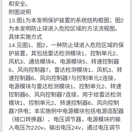
和安全。
附图说明
13.图1为本发明保护装置的系统结构框图；图2
为本发明防止球进入危险区域的方法流程图。
具体实施方式
14.见图1、图2，一种防止球进入危险区域的保
护装置，其包括雷达检测模块1、控制单元2、
风机3、通信模块4、电源模块5、转速控制器
6、风向控制器7，雷达检测模块1、风机3、转
速控制器6、风向控制器7与控制单元2连接，
电源模块与雷达检测模块1、控制单元2、转速
控制器6、风向控制器7连接，用于给雷达检测
模块1、控制单元2、转速控制器6、风向控制
器7供电；本实施例中电源模块包括电源适配器
（接口转换器）、电压调节器，电源模块的输
入电压为220v，输出电压24v，通过电压调节