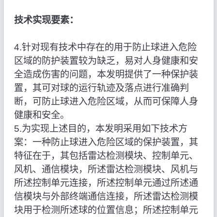
技术实现要素：
4.针对现有技术中存在的用于防止球进入危险
区域的防护装置较为缺乏，易对人身健康和安
全造成伤害的问题，本发明提供了一种保护装
置，其可对球的运行轨迹及落点进行准确判
断，可防止球进入危险区域，从而可保障人身
健康和安全。
5.为实现上述目的，本发明采用如下技术方
案：一种防止球进入危险区域的保护装置，其
特征在于，其包括雷达检测模块、控制单元、
风机、通信模块，所述雷达检测模块、风机与
所述控制单元连接，所述控制单元通过所述通
信模块与外部终端通信连接，所述雷达检测模
块用于检测所述球的位置信息；所述控制单元