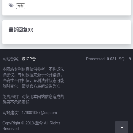
专利
最新回复
(
0
)
网站备案：
渝ICP备
Processed:
0.021
, SQL:
9
本网站专利信息仅供参考，不构成法
律建议，专利数据来源于公开渠道，
准确性不作担保，专利法律状态可能
随时变化，请以官方最新公告为准
免责声明：对使用本网站信息造成的
后果不承担责任
网站建议：179001057@qq.com
CopyRight © 2010-至今 All Rights
Reserved