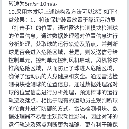
转速为5m/s~10m/s。
10.采用本发明上述结构及方法可以达到如下有
益效果：1、将该保护装置放置于靠近运动员
（打击手）的位置，通过雷达检测模块检测球
的位置信息，通过数据处理器对位置信息进行
分析处理，获取球的运行轨迹及落点，并判断
球是否会进入危险区域，若是，则发送信号给
控制单元，控制单元控制风机启动，风机将球
推离危险区域，从而防止了球进入危险区域，
确保了运动员的人身健康和安全。通过雷达检
测模块检测球的位置信息，通过数据处理器对
球的位置信息进行分析处理，预测棒球的运行
轨迹及落点，相比于现有的运动员主观判断球
的位置并进行防御的方式，雷达检测模块、数
据处理器不易受主观能动性影响，因此对球的
运行轨迹及落点判断更为准确，更有利于确保