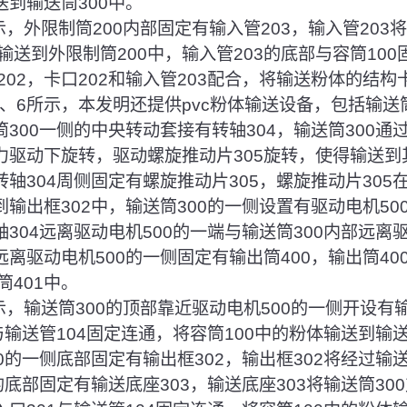
送到输送筒300中。
所示，外限制筒200内部固定有输入管203，输入管203
送到外限制筒200中，输入管203的底部与容筒100
02，卡口202和输入管203配合，将输送粉体的结构
、5、6所示，本发明还提供pvc粉体输送设备，包括输送筒
筒300一侧的中央转动套接有转轴304，输送筒300通
动力驱动下旋转，驱动螺旋推动片305旋转，使得输送
转轴304周侧固定有螺旋推动片305，螺旋推动片30
到输出框302中，输送筒300的一侧设置有驱动电机50
轴304远离驱动电机500的一端与输送筒300内部远离
远离驱动电机500的一侧固定有输出筒400，输出筒40
401中。
所示，输送筒300的顶部靠近驱动电机500的一侧开设有
1与输送管104固定连通，将容筒100中的粉体输送到输
00的一侧底部固定有输出框302，输出框302将经过
0的底部固定有输送底座303，输送底座303将输送筒3