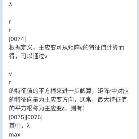
λ
·
r
t
[0074]
根据定义，主应变可从矩阵v的特征值计算而
得，可以通过v
·
v
t
的特征值的平方根来进一步解算，矩阵r中对应
的特征向量为主应变方向，通常，最大特征值
的平方根称为主应变ε，则有：
[0075][0076]
其中，λ
max