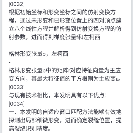
[0032]
根据初始坐标和形变坐标之间的仿射变换方
程，通过未形变和已形变位置上的四对顶点建
立八个线性方程并解析得到仿射变换方程的仿
射参数，进而得到梯度张量f和左柯西
‑
格林形变张量b，左柯西
‑
格林形变张量b中的矩阵r对应特征向量为主应
变方向，其最大特征值的平方根则为主应变ε。
[0033]
与现有技术相比，本发明具有以下优点：
[0034]
一、本发明的自适应窗口匹配方法能够有效地
探测出局部细微形变，进而确定裂缝位置，提
高裂缝识别精度。