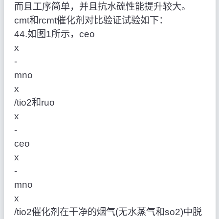
而且工序简单，并且抗水硫性能提升较大。
cmt和rcmt催化剂对比验证试验如下：
44.如图1所示，ceo
x
‑
mno
x
/tio2和ruo
x
‑
ceo
x
‑
mno
x
/tio2催化剂在干净的烟气(无水蒸气和so2)中脱