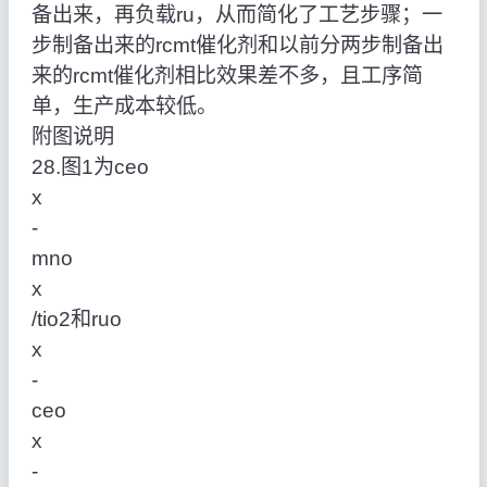
备出来，再负载ru，从而简化了工艺步骤；一
步制备出来的rcmt催化剂和以前分两步制备出
来的rcmt催化剂相比效果差不多，且工序简
单，生产成本较低。
附图说明
28.图1为ceo
x
‑
mno
x
/tio2和ruo
x
‑
ceo
x
‑