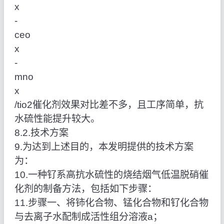
x
‑
ceo
x
‑
mno
x
/tio2催化剂效果对比差不多，且工序简单，抗
水硫性能提升较大。
8.2.技术方案
9.为达到上述目的，本发明提供的技术方案
为：
10.一种钌系高抗水硫性的烧结烟气低温脱硝催
化剂的制备方法，包括如下步骤：
11.步骤一、将铈化合物、锰化合物和钌化合物
与去离子水配制成活性组分溶液a；