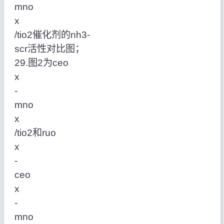
mno
x
/tio2催化剂的nh3‑
scr活性对比图；
29.图2为ceo
x
‑
mno
x
/tio2和ruo
x
‑
ceo
x
‑
mno