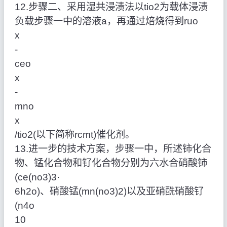
12.步骤二、采用湿共浸渍法以tio2为载体浸渍
负载步骤一中的溶液a，再通过焙烧得到ruo
x
‑
ceo
x
‑
mno
x
/tio2(以下简称rcmt)催化剂。
13.进一步的技术方案，步骤一中，所述铈化合
物、锰化合物和钌化合物分别为六水合硝酸铈
(ce(no3)3·
6h2o)、硝酸锰(mn(no3)2)以及亚硝酰硝酸钌
(n4o
10