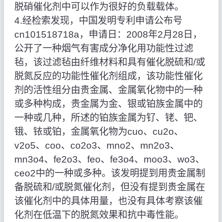
脱硝催化剂中可以作为很好的负载载体。
4.经检索发现，中国发明专利申请公布号
cn101518718a，申请日：2008年2月28日，
公开了一种烟气有害成分净化用功能性过滤
毡，该过滤毡由纤维材料和具有催化脱硫和/或
脱氮反应的功能性催化剂组成，该功能性催化
剂的活性组分由贵金属、金属氧化物中的一种
或多种构成，贵金属为金、银或铂族金属中的
一种或几种，所述的铂族金属为钌、铑、钯、
锇、铱或铂，金属氧化物为cuo、cu2o、
v2o5、coo、co2o3、mno2、mn2o3、
mn3o4、fe2o3、feo、fe3o4、moo3、wo3、
ceo2中的一种或多种。该发明提到用贵金属制
备脱硫和/或脱氮催化剂，但没有提到贵金属在
该催化剂中的具体用量，也没有具体考察该催
化剂在低温下的脱氮效果和抗中毒性能。