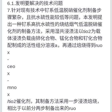
6.1.发明要解决的技术问题
7.针对现有技术中钌系低温脱硝催化剂制备步
骤繁杂，且抗水硫性能较低等问题，本发明提
出一种钌系高抗水硫性的烧结烟气低温脱硝催
化剂的制备方法，采用湿共浸渍法以tio2为载
体浸渍负载由铈化合物、锰化合物和钌化合物
配制成的活性组分溶液a，再通过焙烧得到ruo
x
‑
ceo
x
‑
mno
x
/tio2催化剂，其制备方法采用一步浸渍焙烧，
相比于以前分两步制备出来的ruo