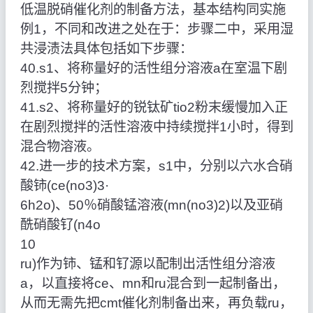
低温脱硝催化剂的制备方法，基本结构同实施
例1，不同和改进之处在于：步骤二中，采用湿
共浸渍法具体包括如下步骤：
40.s1、将称量好的活性组分溶液a在室温下剧
烈搅拌5分钟；
41.s2、将称量好的锐钛矿tio2粉末缓慢加入正
在剧烈搅拌的活性溶液中持续搅拌1小时，得到
混合物溶液。
42.进一步的技术方案，s1中，分别以六水合硝
酸铈(ce(no3)3·
6h2o)、50％硝酸锰溶液(mn(no3)2)以及亚硝
酰硝酸钌(n4o
10
ru)作为铈、锰和钌源以配制出活性组分溶液
a，以直接将ce、mn和ru混合到一起制备出，
从而无需先把cmt催化剂制备出来，再负载ru，