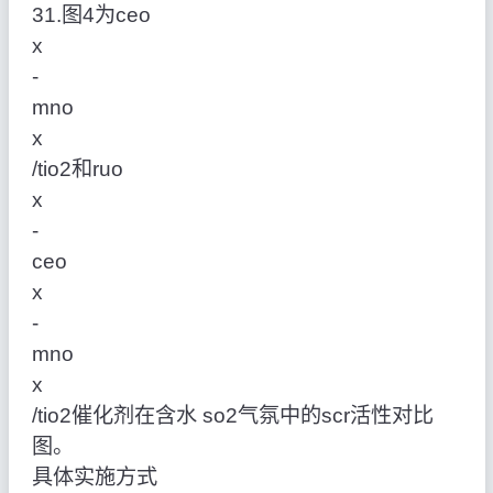
31.图4为ceo
x
‑
mno
x
/tio2和ruo
x
‑
ceo
x
‑
mno
x
/tio2催化剂在含水 so2气氛中的scr活性对比
图。
具体实施方式