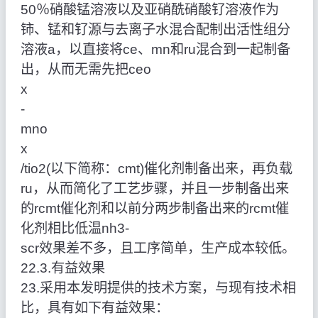
50％硝酸锰溶液以及亚硝酰硝酸钌溶液作为
铈、锰和钌源与去离子水混合配制出活性组分
溶液a，以直接将ce、mn和ru混合到一起制备
出，从而无需先把ceo
x
‑
mno
x
/tio2(以下简称：cmt)催化剂制备出来，再负载
ru，从而简化了工艺步骤，并且一步制备出来
的rcmt催化剂和以前分两步制备出来的rcmt催
化剂相比低温nh3‑
scr效果差不多，且工序简单，生产成本较低。
22.3.有益效果
23.采用本发明提供的技术方案，与现有技术相
比，具有如下有益效果：