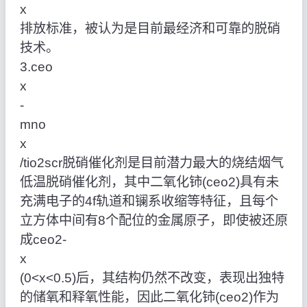
x
排放标准，被认为是目前最经济和可靠的脱硝
技术。
3.ceo
x
‑
mno
x
/tio2scr脱硝催化剂是目前潜力最大的烧结烟气
低温脱硝催化剂，其中二氧化铈(ceo2)具有未
充满电子的4f轨道和镧系收缩等特征，且每个
立方体中间有8个配位的金属原子，即使被还原
成ceo2‑
x
(0<x<0.5)后，其结构仍然不改变，表现出独特
的储氧和释氧性能，因此二氧化铈(ceo2)作为