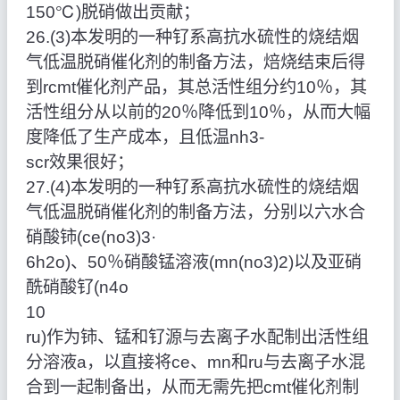
150℃)脱硝做出贡献；
26.(3)本发明的一种钌系高抗水硫性的烧结烟
气低温脱硝催化剂的制备方法，焙烧结束后得
到rcmt催化剂产品，其总活性组分约10％，其
活性组分从以前的20％降低到10％，从而大幅
度降低了生产成本，且低温nh3‑
scr效果很好；
27.(4)本发明的一种钌系高抗水硫性的烧结烟
气低温脱硝催化剂的制备方法，分别以六水合
硝酸铈(ce(no3)3·
6h2o)、50％硝酸锰溶液(mn(no3)2)以及亚硝
酰硝酸钌(n4o
10
ru)作为铈、锰和钌源与去离子水配制出活性组
分溶液a，以直接将ce、mn和ru与去离子水混
合到一起制备出，从而无需先把cmt催化剂制