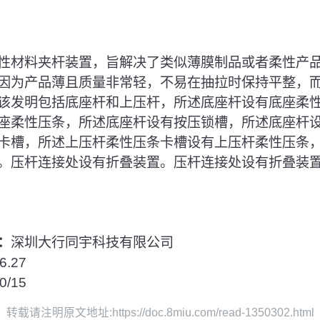
性材料夹杆装置，旨解决了类似薄膜制品或者柔性产
因为产品薄且质量非常轻，不易在抽拉时保持平整，
该发明包括底座杆和上压杆，所述底座杆设有底座柔
座柔性压条，所述底座杆设有按压锁槽，所述底座杆
卡槽，所述上压杆柔性压条卡槽设有上压杆柔性压条
。压杆连接处设有折叠装置。压杆连接处设有折叠装
：
深圳大行同宇科技有限公司
6.27
0/15
转载请注明原文地址:https://doc.8miu.com/read-1350302.html