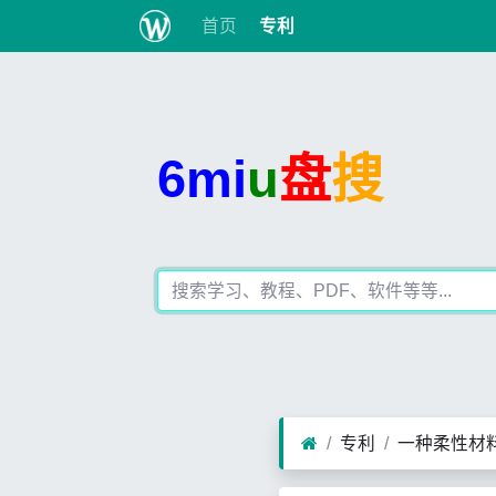
首页
专利
6mi
u
盘
搜
专利
一种柔性材