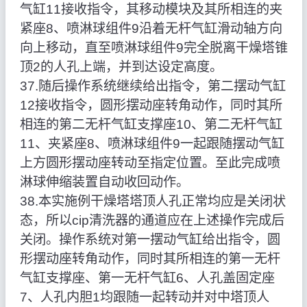
气缸11接收指令，其移动模块及其所相连的夹
紧座8、喷淋球组件9沿着无杆气缸滑动轴方向
向上移动，直至喷淋球组件9完全脱离干燥塔锥
顶2的人孔上端，并到达设定高度。
37.随后操作系统继续给出指令，第二摆动气缸
12接收指令，圆形摆动座转角动作，同时其所
相连的第二无杆气缸支撑座10、第二无杆气缸
11、夹紧座8、喷淋球组件9一起跟随摆动气缸
上方圆形摆动座转动至指定位置。至此完成喷
淋球伸缩装置自动收回动作。
38.本实施例干燥塔塔顶人孔正常均应是关闭状
态，所以cip清洗器的通道应在上述操作完成后
关闭。操作系统对第一摆动气缸给出指令，圆
形摆动座转角动作，同时其所相连的第一无杆
气缸支撑座、第一无杆气缸6、人孔盖固定座
7、人孔内胆1均跟随一起转动并对中塔顶人