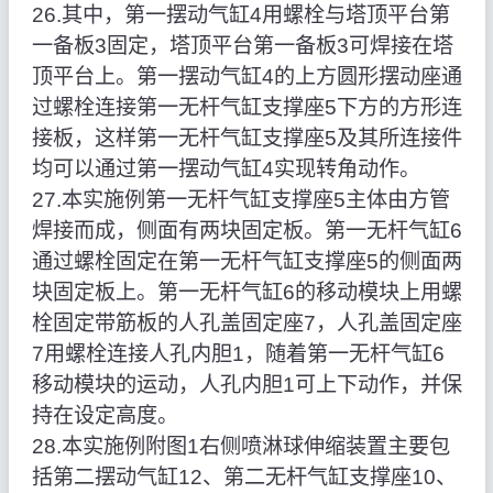
26.其中，第一摆动气缸4用螺栓与塔顶平台第
一备板3固定，塔顶平台第一备板3可焊接在塔
顶平台上。第一摆动气缸4的上方圆形摆动座通
过螺栓连接第一无杆气缸支撑座5下方的方形连
接板，这样第一无杆气缸支撑座5及其所连接件
均可以通过第一摆动气缸4实现转角动作。
27.本实施例第一无杆气缸支撑座5主体由方管
焊接而成，侧面有两块固定板。第一无杆气缸6
通过螺栓固定在第一无杆气缸支撑座5的侧面两
块固定板上。第一无杆气缸6的移动模块上用螺
栓固定带筋板的人孔盖固定座7，人孔盖固定座
7用螺栓连接人孔内胆1，随着第一无杆气缸6
移动模块的运动，人孔内胆1可上下动作，并保
持在设定高度。
28.本实施例附图1右侧喷淋球伸缩装置主要包
括第二摆动气缸12、第二无杆气缸支撑座10、