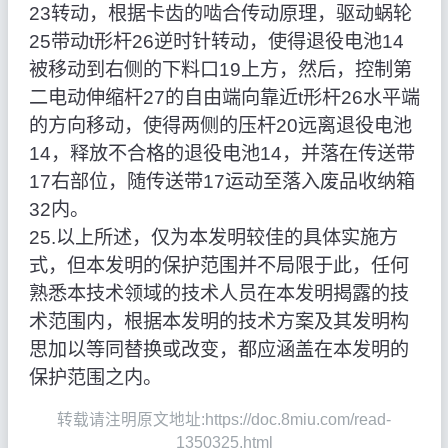
23转动，根据卡齿的啮合传动原理，驱动蜗轮
25带动t形杆26逆时针转动，使得退役电池14
被移动到右侧的下料口19上方，然后，控制第
二电动伸缩杆27的自由端向靠近t形杆26水平端
的方向移动，使得两侧的压杆20远离退役电池
14，释放不合格的退役电池14，并落在传送带
17右部位，随传送带17运动至落入废品收纳箱
32内。
25.以上所述，仅为本发明较佳的具体实施方
式，但本发明的保护范围并不局限于此，任何
熟悉本技术领域的技术人员在本发明揭露的技
术范围内，根据本发明的技术方案及其发明构
思加以等同替换或改变，都应涵盖在本发明的
保护范围之内。
转载请注明原文地址:https://doc.8miu.com/read-
1350325.html