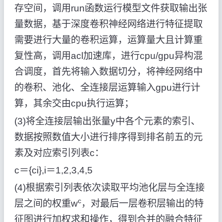
存空间，调用run函数运行模型文件获取输出张
量数据，基于深度卷积神经网络进行特征提取
需要进行大量的卷积运算，运算量大且计算重
复性高，调用acl加速库，进行cpu/gpu异构混
合调度，首先将输入数据切分，将神经网络中
的卷积、池化、全连接层运算输入gpu进行计
算，其余交由cpu执行运算；
(3)将全连接层输出张量y中各个元素的索引、
数据按照数值大小进行排序得到排名前五的元
素及对应索引列表c：
c＝{ci},i＝1,2,3,4,5
(4)根据索引列表依次读取平均池化层与全连接
c
层之间的权重w
，对最后一层卷积层输出的特
征图进行加权求和操作，得到合并的融合特征