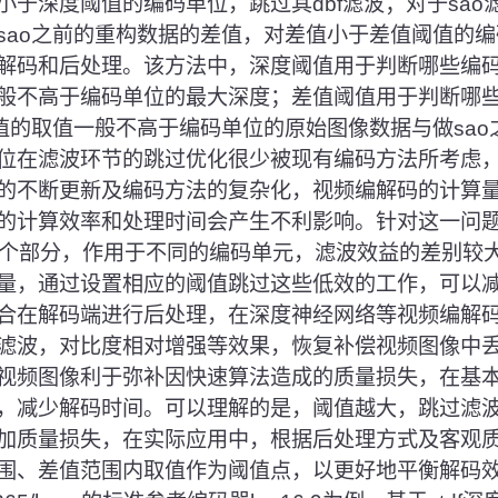
小于深度阈值的编码单位，跳过其dbf滤波；对于sao
sao之前的重构数据的差值，对差值小于差值阈值的编
解码和后处理。该方法中，深度阈值用于判断哪些编码单
般不高于编码单位的最大深度；差值阈值用于判断哪
阈值的取值一般不高于编码单位的原始图像数据与做sa
位在滤波环节的跳过优化很少被现有编码方法所考虑
的不断更新及编码方法的复杂化，视频编解码的计算
的计算效率和处理时间会产生不利影响。针对这一问
ao两个部分，作用于不同的编码单元，滤波效益的差别较
量，通过设置相应的阈值跳过这些低效的工作，可以
合在解码端进行后处理，在深度神经网络等视频编解
滤波，对比度相对增强等效果，恢复补偿视频图像中
视频图像利于弥补因快速算法造成的质量损失，在基
，减少解码时间。可以理解的是，阈值越大，跳过滤
加质量损失，在实际应用中，根据后处理方式及客观
围、差值范围内取值作为阈值点，以更好地平衡解码