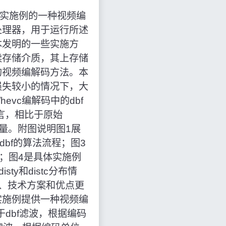
第二方面实施例的一种视频编
处理器，用于运行所述
本发明的一些实施方
读存储介质，其上存储
的视频编解码方法。本
损失较小的情况下，大
evc编解码中的dbf
而言，相比于原始
观质量。附图说明图1展
dbf的算法流程；图3
果；图4是具体实施例
y和distc分布情
、技术方案和优点更
实施例提供一种视频编
于dbf滤波，根据编码