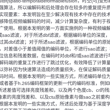
(spatio-temporaldeformablefusion，时空(
强算法，所以编解码和后处理会存在较多的重复提升
实现要素：本发明旨在至少解决现有技术中存在的技
够降低视频编解码的时间，减少计算复杂度，有利于
广使用。根据本发明的第一方面实施例的一种视频编
/或sao滤波，对于所述dbf滤波，根据编码单位的深
其dbf滤波；对于所述sao滤波，根据编码单位的原始
，对差值小于差值阈值的编码单位，不进行sao滤波
信息和残差数据，在编码时对dbf和/或sao滤波进
解码端的重复工作进行了跳过优化，有效降低了计算
以弥补因为快速算法造成的质量损失，在保证解码质
码时间。根据本发明的一些实施方式，所述编码单位为c
码标准或者基于h.265编码框架的更新一代的编码标准，例如h.
所述差值可选择亮度残差和，以及两个色度cb、cr的残
像素的亮度残差和、以及ctu原始像素与做sao之前重构
根据本发明的一些实施方式，所述后处理为基于深度