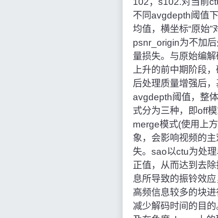
102；s102.对当前
不同avgdepth阈
均值，横坐标“原始”对
psnr_origi
量损失。与原始编解码器相
上升的前中期阶段，
后处理质量增强后，
avgdepth阈值，
式分为三种，即off模
merge模式(使用
象，会影响视频的主
失。sao以ctu
正值，从而达到去除
息所导致的振铃效应
高频信息较多的块进
减少解码时间的目的