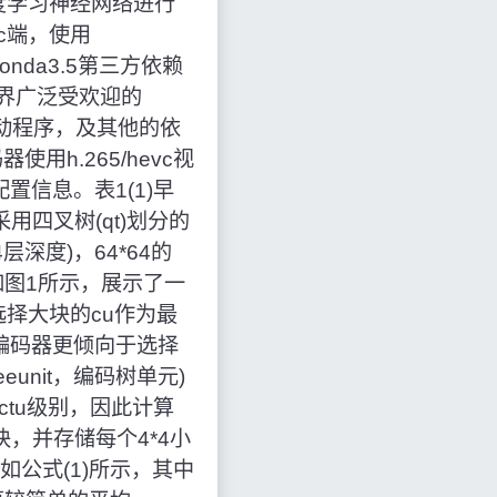
f深度学习神经网络进行
c端，使用
conda3.5第三方依赖
术界广泛受欢迎的
驱动程序，及其他的依
解码器使用h.265/hevc视
配置信息。表1(1)早
采用四叉树(qt)划分的
4层深度)，64*64的
如图1所示，展示了一
择大块的cu作为最
编码器更倾向于选择
eeunit，编码树单元)
于ctu级别，因此计算
小块，并存储每个4*4小
,如公式(1)所示，其中