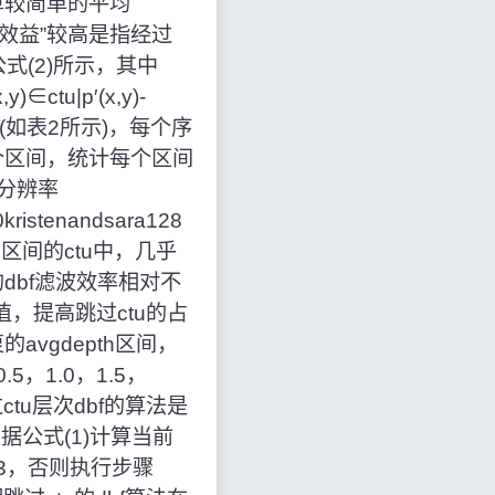
用计算较简单的平均
“滤波效益”较高是指经过
公式(2)所示，其中
ctu|p′(x,y)-
频序列(如表2所示)，每个序
6个区间，统计每个区间
列分辨率
0kristenandsara128
0.5区间的ctu中，几乎
tu的dbf滤波效率相对不
，提高跳过ctu的占
vgdepth区间，
5，1.0，1.5，
ctu层次dbf的算法是
据公式(1)计算当前
骤103，否则执行步骤