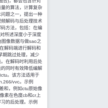
可)变形融合)，都会包含针对
质量的算法，计算复杂
术问题之一，提出一种
视频解码与后处理技术
解码方法，包括：在编
度，对所述深度小于深度
图像数据与做sao之
；在解码端进行解码和
行早期跳过处理，减少
量。在解码时利用后处
量的同时有效降低编解
tu。该方法适用于
266/vvc。示例
差和，例如ctu原始像
像素在色度cb和cr上
学习的后处理。示例