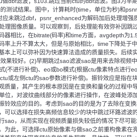
ctu做dbf滤波；s103.跳过当前ctu的dbf滤波。图3为早
值下的测试结果。图中，计算耗时(time，单位为秒)和ps
应未跳过dbf，psnr_enhanced为解码加后处理增
n为不加后处理图像质量。可以观察到，后处理能有效弥补因
比，在bitrate(码率)和time方面，avgdepth
码率上升不算太大，但是与原始相比，time下降处于
基本上可以弥补因为快速算法造成的质量损失。后续实验
整体效果较好。(2)早期跳过sao滤波sao是用来去除视
式(不进行补偿)、eo或bo模式(根据ctu像素特点进行e
上方ctu或左侧ctu的sao参数进行补偿)。振铃效应是指
观质量，其产生的根本原因是在变换和量化的过程中
为处理单位，对波纹曲线部分的像素进行操作，在波峰处添
振铃效应的目的。考虑到sao的目的是为了去除在变
，可以选择在损失高频信息较少的块中跳过环路滤波的
行sao，从而实现在视频质量损失较低的情况下尽可能
。为此，可选择ctu原始像素与做sao之前重构像素在