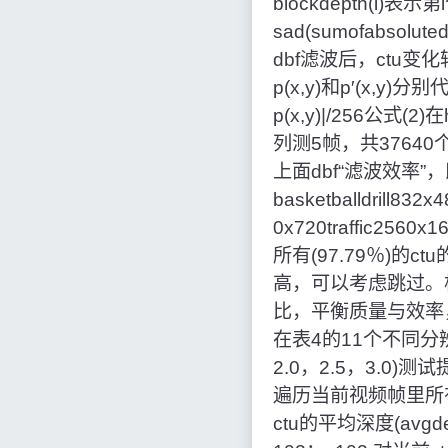
blockdepth(i
sad(sumofabso
dbf滤波后，ctu变
p(x,y)和p′(x,y)分
p(x,y)|/256公式
列测5帧，共3764
上面dbf“滤波效率
basketballdrill832
0x720traffic2
所有(97.79％)的ct
高，可以考虑跳过。
比，平衡质量与效率，
在表4的11个不同分辨率
2.0，2.5，3.0
遍历当前视频帧里所有
ctu的平均深度(avg