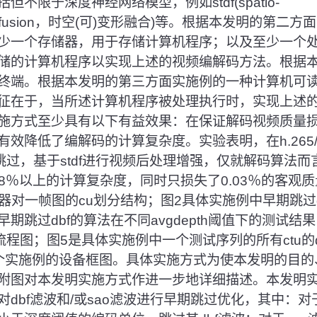
不限于深度神经网络模型，例如stdf(spatio-
rmablefusion，时空(可)变形融合)等。根据本发明的
少一个存储器，用于存储计算机程序；以及至少一个
储的计算机程序以实现上述的视频编解码方法。根据
终端。根据本发明的第三方面实施例的一种计算机可
征在于，当所述计算机程序被处理执行时，实现上述
施方式至少具有以下有益效果：在保证解码视频质量
效降低了编解码的计算复杂度。实验表明，在h.265/h
跳过，基于stdf进行视频后处理增强，仅就解码算法
即可降低8％以上的计算复杂度，同时只损失了0.03％的客
c编码器对一帧图的cu划分结构；图2具体实施例中早期跳过
期跳过dbf的算法在不同avgdepth阈值下的测试结
程图；图5是具体实施例中一个测试序列的所有ctu的dist
个实施例的设备框图。具体实施方式为使本发明的目的
附图对本发明实施方式作进一步地详细描述。本发明
dbf滤波和/或sao滤波进行早期跳过优化，其中：对