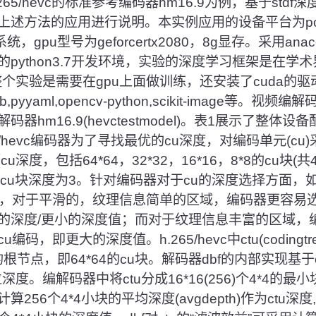
65/hevc的标准参考编码器hm16.9为例，基于std
上述方法的应用进行说明。本实例应用的设备平台为p
作系统，gpu型号为geforcertx2080，8g显存。采用ana
python3.7开发环境，实验的深度学习框架是在学
由于整个实验是需要在gpu上面做训练，还安装了cuda的
pyyaml,opencv-python,scikit-image等。视频编
hm16.9(hevctestmodel)。表1展示了整体设备
65/hevc编码器为了寻找最优的cu深度，对编码单元(cu)
深度，包括64*64，32*32，16*16，8*8的cu块(共
8的cu块深度为3。针对编码器对于cu的深度选择方面，
况，对于平滑的，纹理信息简单的区域，编码器更容易选
的深度/更小的深度值；而对于纹理信息丰富的区域，
码，即更大的深度值。h.265/hevc中ctu(codingtr
的根节点，即64*64的cu块。解码器dbf的内部实现基
深度。编解码器中将ctu分成16*16(256)个4*4的最
256个4*4小块的平均深度(avgdepth)作为ctu深度