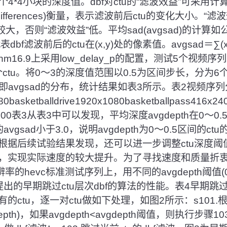
)表示第i个4*4小块的深度值。dbf对ctu的“滤波效益”可采
lutedifferences)衡量，表示滤波前后ctu的变化大小。
化较大，否则“滤波效益”低。平均sad(avgsad)的计算如
别代表dbf滤波前后的ctu在(x,y)处的像素值。avgsad＝∑(x,y)∈
(2)在hm16.9上采用low_delay_p的配置，测试5个视
0个ctu。将0～3的深度值范围以0.5为区间步长，分为
”，即avgsad的分布，统计结果如表3所示。表2视频序
x480basketballdrive1920x1080basketballpass416x24
560x1600表3从表3中可以发现，平均深度avgdepth在0～
u的avgsad小于3.0，说明avgdepth为0～0.5区间的c
根据后续试验结果发现，还可以进一步调整ctu深度阈值
实现实际速度的较大提升。为了寻找速度和质量折衷的a
的hevc标准测试序列上，用不同的avgdepth阈值(0.
)测试提出的早期跳过ctu层次dbf的算法的性能。表4早期跳过
的ctu，逐一对ctu做如下处理，如图2所示：s101.根
depth)，如果avgdepth<avgdepth阈值，则执行步