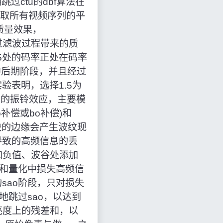
期跳过ctu的dbf算法在
nr取所有视频序列的平
强质量效果，
跳过滤波过程带来的质
为1.5处的码率正处在码率
中后期阶段，并且经过
表明，选择1.5为
频中的振铃效应，主要模
o补偿或bo补偿)和
在块的边缘会产生波纹现
导致的高频信息的丢
加负值、波谷处添加
换和量化中损失高频信
sao阶段，只对损失
地跳过sao，以达到
亮度上的残差和，以