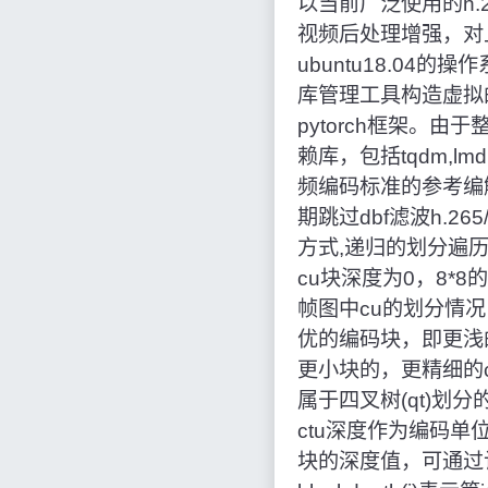
以当前广泛使用的h.2
视频后处理增强，对
ubuntu18.04的操
库管理工具构造虚拟的
pytorch框架。
赖库，包括tqdm,lmdb,
频编码标准的参考编解码器
期跳过dbf滤波h.2
方式,递归的划分遍历cu
cu块深度为0，8*
帧图中cu的划分情
优的编码块，即更浅
更小块的，更精细的cu编
属于四叉树(qt)划分
ctu深度作为编码单位
块的深度值，可通过计算