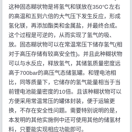
这种固态糊状物是将氢气和镁放在350℃左右
的高温和五到六倍的大气压下发生反应，形成
氢化镁，再添加酯类和金属盐，并最终合成。
这个过程是可逆的，从而实现了氢气的吸、
放。固态糊状物可以在常温常压下储存氢气(相
对于高压存储有较高安全性)。并且此种糊状物
可以与水反应，释放氢气，其储氢质量密度远
高于700bar的高压气态储氢罐。和锂电池相
比，同等质量下，它储存的氢气能量相当于当
前锂电池能量密度的10倍。且该种糊状物可以
方便采用常温常压的罐体封装，便于运输更
换，不存在安全性问题。需要特别说明的是，
本发明的其他实施例中还可使用其他的储氢材
料，只要能实现相应功能即可。