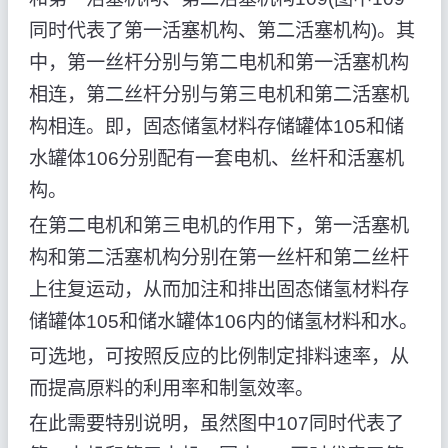
同时代表了第一活塞机构、第二活塞机构)。其
中，第一丝杆分别与第二电机和第一活塞机构
相连，第二丝杆分别与第三电机和第二活塞机
构相连。即，固态储氢材料存储罐体105和储
水罐体106分别配有一套电机、丝杆和活塞机
构。
在第二电机和第三电机的作用下，第一活塞机
构和第二活塞机构分别在第一丝杆和第二丝杆
上往复运动，从而加注和排出固态储氢材料存
储罐体105和储水罐体106内的储氢材料和水。
可选地，可按照反应的比例制定排料速率，从
而提高原料的利用率和制氢效率。
在此需要特别说明，虽然图中107同时代表了