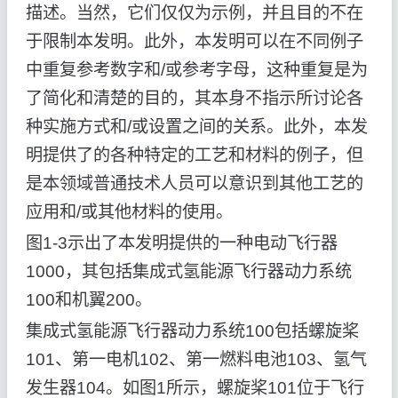
描述。当然，它们仅仅为示例，并且目的不在
于限制本发明。此外，本发明可以在不同例子
中重复参考数字和/或参考字母，这种重复是为
了简化和清楚的目的，其本身不指示所讨论各
种实施方式和/或设置之间的关系。此外，本发
明提供了的各种特定的工艺和材料的例子，但
是本领域普通技术人员可以意识到其他工艺的
应用和/或其他材料的使用。
图1-3示出了本发明提供的一种电动飞行器
1000，其包括集成式氢能源飞行器动力系统
100和机翼200。
集成式氢能源飞行器动力系统100包括螺旋桨
101、第一电机102、第一燃料电池103、氢气
发生器104。如图1所示，螺旋桨101位于飞行