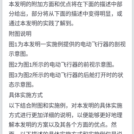
本发明的附加方面和优点将在下面的描述中部
分给出，部分将从下面的描述中变得明显，或
通过本发明的实践了解到。
附图说明
图1为本发明一实施例提供的电动飞行器的剖视
示意图。
图2为图1所示的电动飞行器的前视示意图。
图3为图2所示的电动飞行器的后舱打开时的状
态示意图。
具体实施方式
以下结合附图和实施例，对本发明的具体实施
方式进行更加详细的说明，以便能够更好地理
解本发明的方案以及其各个方面的优点。然