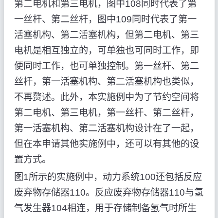
第二电机和第三电机，图中108同时代表了第
一丝杆、第二丝杆，图中109同时代表了第一
活塞机构、第二活塞机构，但第二电机、第三
电机是相互独立的，可单独也可同时工作，即
便同时工作，也可单独控制。第一丝杆、第二
丝杆，第一活塞机构、第二活塞机构也类似，
不再赘述。此外，本实施例中为了节约空间将
第二电机、第三电机，第一丝杆、第二丝杆，
第一活塞机构、第二活塞机构设计在了一起，
但在本申请其他实施例中，还可以有其他的设
置方式。
图1所示的实施例中，动力系统100还包括反应
废弃物存储器110。反应废弃物存储器110与氢
气发生器104相连，用于存储制备氢气时所生