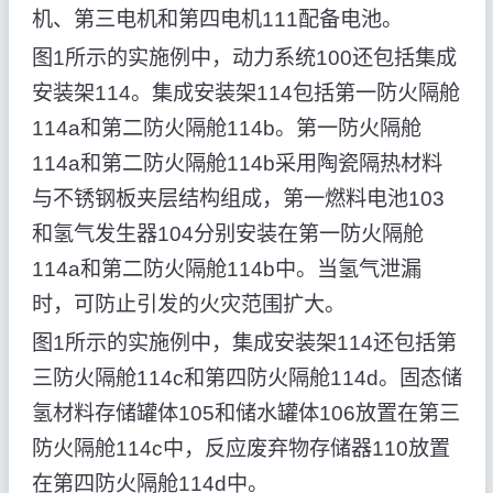
机、第三电机和第四电机111配备电池。
图1所示的实施例中，动力系统100还包括集成
安装架114。集成安装架114包括第一防火隔舱
114a和第二防火隔舱114b。第一防火隔舱
114a和第二防火隔舱114b采用陶瓷隔热材料
与不锈钢板夹层结构组成，第一燃料电池103
和氢气发生器104分别安装在第一防火隔舱
114a和第二防火隔舱114b中。当氢气泄漏
时，可防止引发的火灾范围扩大。
图1所示的实施例中，集成安装架114还包括第
三防火隔舱114c和第四防火隔舱114d。固态储
氢材料存储罐体105和储水罐体106放置在第三
防火隔舱114c中，反应废弃物存储器110放置
在第四防火隔舱114d中。