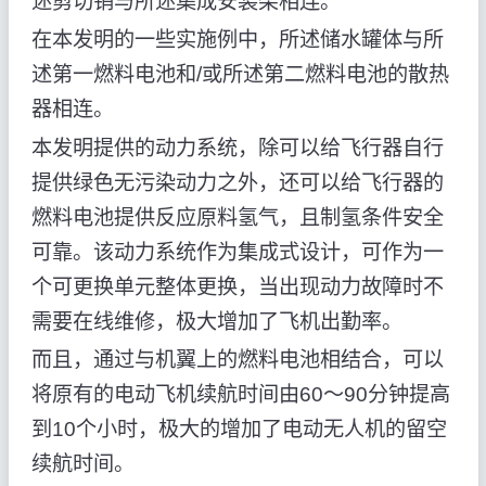
述剪切销与所述集成安装架相连。
在本发明的一些实施例中，所述储水罐体与所
述第一燃料电池和/或所述第二燃料电池的散热
器相连。
本发明提供的动力系统，除可以给飞行器自行
提供绿色无污染动力之外，还可以给飞行器的
燃料电池提供反应原料氢气，且制氢条件安全
可靠。该动力系统作为集成式设计，可作为一
个可更换单元整体更换，当出现动力故障时不
需要在线维修，极大增加了飞机出勤率。
而且，通过与机翼上的燃料电池相结合，可以
将原有的电动飞机续航时间由60～90分钟提高
到10个小时，极大的增加了电动无人机的留空
续航时间。