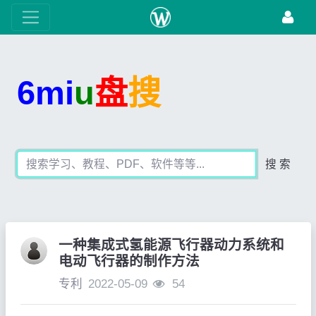
6mi
u
盘
搜
搜 索
一种集成式氢能源飞行器动力系统和
电动飞行器的制作方法
专利
2022-05-09
54