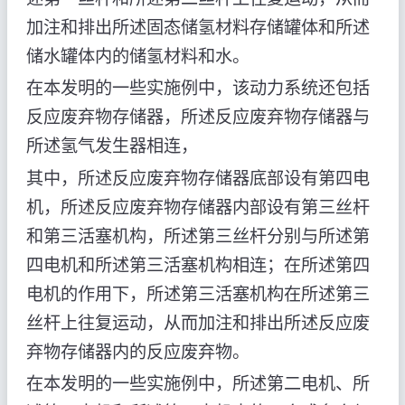
加注和排出所述固态储氢材料存储罐体和所述
储水罐体内的储氢材料和水。
在本发明的一些实施例中，该动力系统还包括
反应废弃物存储器，所述反应废弃物存储器与
所述氢气发生器相连，
其中，所述反应废弃物存储器底部设有第四电
机，所述反应废弃物存储器内部设有第三丝杆
和第三活塞机构，所述第三丝杆分别与所述第
四电机和所述第三活塞机构相连；在所述第四
电机的作用下，所述第三活塞机构在所述第三
丝杆上往复运动，从而加注和排出所述反应废
弃物存储器内的反应废弃物。
在本发明的一些实施例中，所述第二电机、所