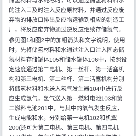
储氢材料与水耗尽时，可以通过储氢材料和水
的注入口及时注入反应原材料，并通过反应废
弃物的排放口排出反应物运输到相应的制造工
厂，将反应废弃物通过逆反应继续存储氢气。
参见图1和图2中的加粗箭头和文字说明，使用
时，先将储氢材料和水通过注入口注入固态储
氢材料存储罐体105和储水罐体106中，按照设
定速度通过第二电机、第一丝杆、第一活塞机
构和第三电机、第二丝杆、第二活塞机构分别
将储氢材料和水送入氢气发生器104中进行反
应生成氢气，氢气送入第一燃料电池103和第
二燃料电池201中，与其中的氧气发生反应，
生成电能和水，分别给第一电机102和机翼
200(还可为第二电机、第三电机、第四电机