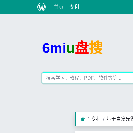
首页
专利
6mi
u
盘
搜
专利
基于自发光