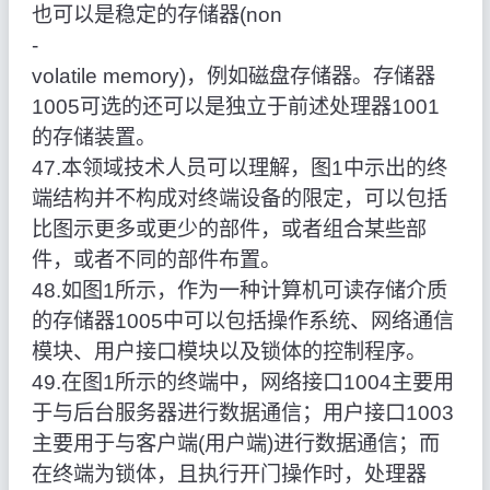
也可以是稳定的存储器(non
‑
volatile memory)，例如磁盘存储器。存储器
1005可选的还可以是独立于前述处理器1001
的存储装置。
47.本领域技术人员可以理解，图1中示出的终
端结构并不构成对终端设备的限定，可以包括
比图示更多或更少的部件，或者组合某些部
件，或者不同的部件布置。
48.如图1所示，作为一种计算机可读存储介质
的存储器1005中可以包括操作系统、网络通信
模块、用户接口模块以及锁体的控制程序。
49.在图1所示的终端中，网络接口1004主要用
于与后台服务器进行数据通信；用户接口1003
主要用于与客户端(用户端)进行数据通信；而
在终端为锁体，且执行开门操作时，处理器