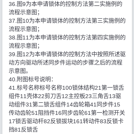
36.图9为本申请锁体的控制方法第二实施例的
流程示意图；
37.图10为本申请锁体的控制方法第三实施例的
流程示意图；
38.图11为本申请锁体的控制方法第四实施例的
流程示意图；
39.图12为本申请锁体的控制方法中按照所述驱
动方向驱动所述同步件运动的步骤之后的流程
示意图。
40.附图标号说明：
41.标号名称标号名称100锁体结构21第一锁舌
组件11壳体22剪刀舌12主控板23三角舌13驱
动组件31第二锁舌组件14齿轮箱41同步件15
传动齿轮51阻挡件16同步齿轮61第一检测开关
17锁舌驱动杆82反锁拔块161转动件83反锁卡
挡81反锁舌