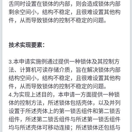
舌同时设置在锁体的内部，则会造成锁体内部
剩余空间小，结构不稳定，且很难设置其他构
件，从而导致锁体的控制不稳定的问题。
技术实现要素：
3.本申请实施例通过提供一种锁体及其控制方
法、计算机可读存储介质，旨在解决锁体内部
结构空间小，结构不稳定，且很难设置其他构
件，从而导致锁体的控制不稳定的问题。
4.为实现上述目的，本申请一方面提供一种锁
体的控制方法，所述锁体包括壳体，以及并列
设置于所述壳体上的第一锁舌组件和第二锁舌
组件，所述第二锁舌组件与所述第一锁舌组件
均与所述壳体可移动连接；所述锁体还包括与