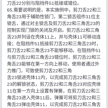
刀舌22分别与阻挡件51抵接或错位。
65.需要说明的是，本实施例中，剪刀舌22和三
角舌23用于辅助性锁门，第二锁舌组件31位主
锁舌，通过对主锁舌及剪刀舌22和三角舌23的
控制实现门锁的关闭及开启。剪刀舌22和三角
舌23并列设在壳体11上，并与壳体11可移动连
接；在阻挡件51抵接剪刀舌22和三角舌23时，
剪刀舌22和三角舌23不能够移动。在阻挡件51
与剪刀舌22和三角舌23错位时，剪刀舌22和三
角舌23能够在第一方向上移动，使用者通过外
力推门，可致使剪刀舌22和三角
舌23锁进壳体11内，以完成剪刀舌22和三角舌
23的解锁状态，剪刀舌22和三角舌23对应壳体
11在第一方向上设置有弹簧，在剪刀舌22和三
角舌23进入壳体11后，弹簧可将剪刀舌22和三
角舌23弹出壳体11，以完成剪刀舌22和三角舌