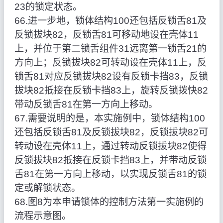
23的锁定状态。
66.进一步地，锁体结构100还包括反锁舌81及
反锁拔块82，反锁舌81可移动地设在壳体11
上，并位于第二锁舌组件31远离第一锁舌21的
方向上；反锁拔块82可转动设在壳体11上，反
锁舌81对应反锁拔块82设有反锁卡挡83，反锁
拔块82抵接在反锁卡挡83上，旋转反锁拨快82
带动反锁舌81在第一方向上移动。
67.需要说明的是，本实施例中，锁体结构100
还包括反锁舌81及反锁拔块82，反锁拔块82可
转动设在壳体11上，通过转动反锁拔块82使得
反锁拔块82抵接在反锁卡挡83上，并带动反锁
舌81在第一方向上移动，以实现反锁舌81的锁
定或解锁状态。
68.图8为本申请锁体的控制方法第一实施例的
流程示意图。