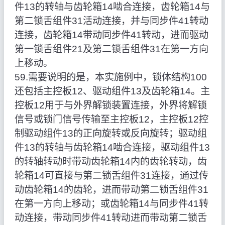
件13的转轴与齿轮箱14啮合连接，齿轮箱14与
第二锁舌组件31活动连接，并与同步件41转动
连接，齿轮箱14带动同步件41转动，进而驱动
第一锁舌组件21及第二锁舌组件31在第一方向
上移动。
59.需要说明的是，本实施例中，锁体结构100
还包括主控板12、驱动组件13及齿轮箱14。主
控板12用于与外界解锁装置连接，外界将解锁
信号或锁门信号传输至主控板12，主控板12控
制驱动组件13的正向旋转或反向旋转；驱动组
件13的转轴与齿轮箱14啮合连接，驱动组件13
的转轴转动时带动齿轮箱14内的齿轮转动，齿
轮箱14可直接与第二锁舌组件31连接，通过传
动齿轮箱14的齿轮，进而带动第二锁舌组件31
在第一方向上移动；或齿轮箱14与同步件41转
动连接，带动同步件41转动进而带动第二锁舌