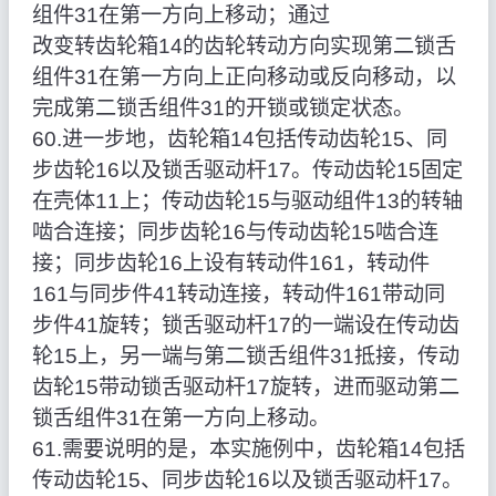
组件31在第一方向上移动；通过
改变转齿轮箱14的齿轮转动方向实现第二锁舌
组件31在第一方向上正向移动或反向移动，以
完成第二锁舌组件31的开锁或锁定状态。
60.进一步地，齿轮箱14包括传动齿轮15、同
步齿轮16以及锁舌驱动杆17。传动齿轮15固定
在壳体11上；传动齿轮15与驱动组件13的转轴
啮合连接；同步齿轮16与传动齿轮15啮合连
接；同步齿轮16上设有转动件161，转动件
161与同步件41转动连接，转动件161带动同
步件41旋转；锁舌驱动杆17的一端设在传动齿
轮15上，另一端与第二锁舌组件31抵接，传动
齿轮15带动锁舌驱动杆17旋转，进而驱动第二
锁舌组件31在第一方向上移动。
61.需要说明的是，本实施例中，齿轮箱14包括
传动齿轮15、同步齿轮16以及锁舌驱动杆17。