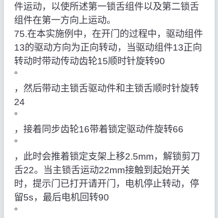
件运动，以使所述第一锁舌组件以及第二锁舌
组件在第一方向上运动。
75.在本实施例中，在开门的过程中，驱动组件
13的驱动方向为正向转动，当驱动组件13正向
转动时带动传动齿轮15顺时针旋转90
°
，然后带动主锁舌驱动件和主锁舌顺时针旋转
24
°
，接着同步齿轮16带着锁定驱动件旋转66
°
，此时会推着锁定支架上移2.5mm，解锁剪刀
舌22。当主锁舌运动22mm接触到起始开关
时，提示门已打开请开门，电机停止转动，停
留5s，最后电机回转90
°