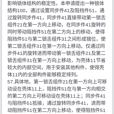
影响锁体结构的稳定性。本申请提出一种锁体
结构100，通过设置同步件41及阻挡件51，通
过旋转同步件41，同步件41直接带动第一锁舌
组件21在第一方向上移动，在同步件41旋转的
同时带动阻挡件51在第二方向上的移动，使得
阻挡件51与第二锁舌组件31之间形成错位，使
第二锁舌组件31在第一方向上移动。仅通过同
步件41的旋转进而带动第一锁舌组件21及第二
锁舌组件31在第一方向上移动，为壳体11节省
较大的内部空间，用于安装其他构件，使得壳
体11内的全部构件能够稳定排列。
57.具体地，第一锁舌组件21在第一方向上可移
动设在壳体11上，阻挡件51在与第一方向相交
的第二方向上可移动设在壳体11上；同步件41
与阻挡件51抵接，通过旋转同步件41，进而带
动阻挡件51在第二方向上移动，使得阻挡件51