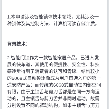
1.本申请涉及智能锁体技术领域，尤其涉及一
种锁体及其控制方法、计算机可读存储介质。
背景技术：
2.智能门锁作为一款智能家居产品，已进入发
展的快车道，其使用的便捷性、安全性、科技
感逐步得到了消费者的认可和青睐。结构较小
的6068式自动锁逐渐成为用户首选入户的第一
道安防产品；而传统的6068式自动锁内部空间
有限，由于主锁舌与剪刀舌都是在同一方向运
动的，且主锁舌与剪刀舌并非同时运动，故需
分别设置不同的驱动结构，如果主锁舌与剪刀