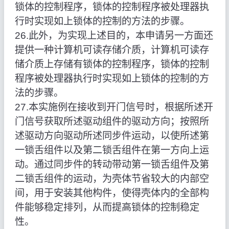
锁体的控制程序，锁体的控制程序被处理器执
行时实现如上锁体的控制的方法的步骤。
26.此外，为实现上述目的，本申请另一方面还
提供一种计算机可读存储介质，计算机可读存
储介质上存储有锁体的控制程序，锁体的控制
程序被处理器执行时实现如上锁体的控制的方
法的步骤。
27.本实施例在接收到开门信号时，根据所述开
门信号获取所述驱动组件的驱动方向；按照所
述驱动方向驱动所述同步件运动，以使所述第
一锁舌组件以及第二锁舌组件在第一方向上运
动。通过同步件的转动带动第一锁舌组件及第
二锁舌组件的运动，为壳体节省较大的内部空
间，用于安装其他构件，使得壳体内的全部构
件能够稳定排列，从而提高锁体的控制稳定
性。