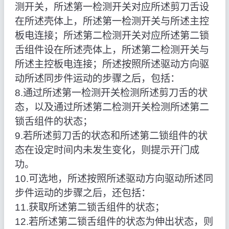
测开关，所述第一检测开关对应所述剪刀舌设
在所述壳体上，所述第一检测开关与所述主控
板电连接；所述第二检测开关对应所述第二锁
舌组件设在所述壳体上，所述第二检测开关与
所述主控板电连接；所述按照所述驱动方向驱
动所述同步件运动的步骤之后，包括：
8.通过所述第一检测开关检测所述剪刀舌的状
态，以及通过所述第二检测开关检测所述第二
锁舌组件的状态；
9.若所述剪刀舌的状态和所述第二锁组件的状
态在设定时间内未发生变化，则提示开门成
功。
10.可选地，所述按照所述驱动方向驱动所述同
步件运动的步骤之后，还包括：
11.获取所述第二锁舌组件的状态；
12.若所述第二锁舌组件的状态为伸出状态，则