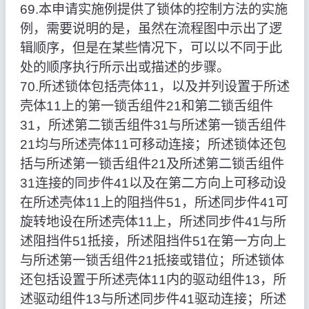
69.本申请实施例提供了锁体的控制方法的实施
例，需要说明的是，虽然在流程图中示出了逻
辑顺序，但是在某些情况下，可以以不同于此
处的顺序执行所示出或描述的步骤。
70.所述锁体包括壳体11，以及并列设置于所述
壳体11上的第一锁舌组件21和第二锁舌组件
31，所述第二锁舌组件31与所述第一锁舌组件
21均与所述壳体11可移动连接；所述锁体还包
括与所述第一锁舌组件21及所述第二锁舌组件
31连接的同步件41以及在第二方向上可移动设
在所述壳体11上的阻挡件51，所述同步件41可
旋转地设在所述壳体11上，所述同步件41与所
述阻挡件51抵接，所述阻挡件51在第一方向上
与所述第一锁舌组件21抵接或错位；所述锁体
还包括设置于所述壳体11内的驱动组件13，所
述驱动组件13与所述同步件41驱动连接；所述