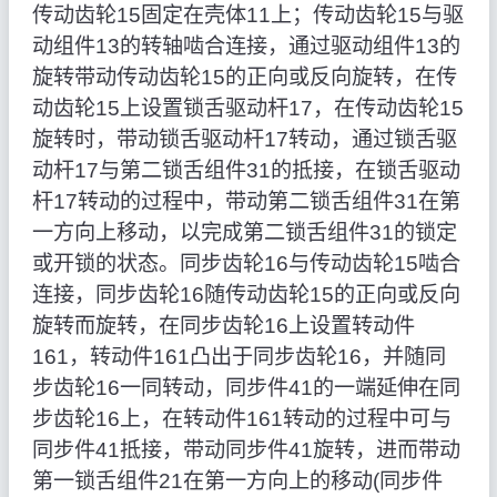
传动齿轮15固定在壳体11上；传动齿轮15与驱
动组件13的转轴啮合连接，通过驱动组件13的
旋转带动传动齿轮15的正向或反向旋转，在传
动齿轮15上设置锁舌驱动杆17，在传动齿轮15
旋转时，带动锁舌驱动杆17转动，通过锁舌驱
动杆17与第二锁舌组件31的抵接，在锁舌驱动
杆17转动的过程中，带动第二锁舌组件31在第
一方向上移动，以完成第二锁舌组件31的锁定
或开锁的状态。同步齿轮16与传动齿轮15啮合
连接，同步齿轮16随传动齿轮15的正向或反向
旋转而旋转，在同步齿轮16上设置转动件
161，转动件161凸出于同步齿轮16，并随同
步齿轮16一同转动，同步件41的一端延伸在同
步齿轮16上，在转动件161转动的过程中可与
同步件41抵接，带动同步件41旋转，进而带动
第一锁舌组件21在第一方向上的移动(同步件