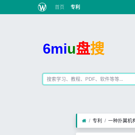
首页
专利
6mi
u
盘
搜
专利
一种扑翼机