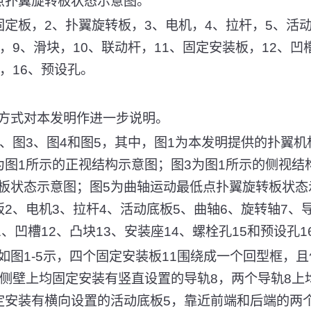
点扑翼旋转板状态示意图。
固定板，2、扑翼旋转板，3、电机，4、拉杆，5、活
，9、滑块，10、联动杆，11、固定安装板，12、凹槽
，16、预设孔。
方式对本发明作进一步说明。
2、图3、图4和图5，其中，图1为本发明提供的扑翼
为图1所示的正视结构示意图；图3为图1所示的侧视结
板状态示意图；图5为曲轴运动最低点扑翼旋转板状态
2、电机3、拉杆4、活动底板5、曲轴6、旋转轴7、
1、凹槽12、凸块13、安装座14、螺栓孔15和预设孔1
如图1-5示，四个固定安装板11围绕成一个回型框，
侧侧壁上均固定安装有竖直设置的导轨8，两个导轨8上
定安装有横向设置的活动底板5，靠近前端和后端的两个