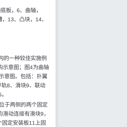
动底板，6、曲轴，
，13、凸块，14、
机构的一种较佳实施例
构示意图；图4为曲轴
示意图。包括：扑翼
导轨8、滑块9、联动
6。
且位于两侧的两个固定
均滑动连接有滑块9，
固定安装板11上固