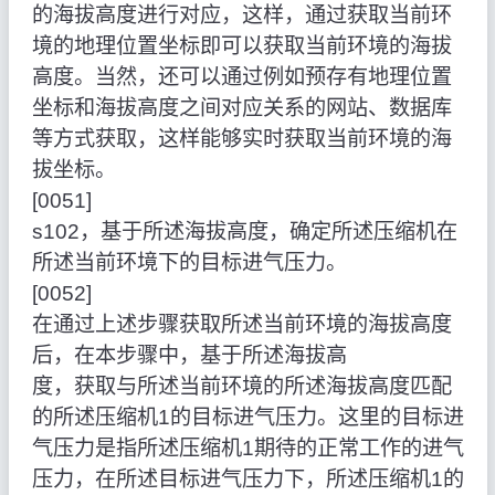
的海拔高度进行对应，这样，通过获取当前环
境的地理位置坐标即可以获取当前环境的海拔
高度。当然，还可以通过例如预存有地理位置
坐标和海拔高度之间对应关系的网站、数据库
等方式获取，这样能够实时获取当前环境的海
拔坐标。
[0051]
s102，基于所述海拔高度，确定所述压缩机在
所述当前环境下的目标进气压力。
[0052]
在通过上述步骤获取所述当前环境的海拔高度
后，在本步骤中，基于所述海拔高
度，获取与所述当前环境的所述海拔高度匹配
的所述压缩机1的目标进气压力。这里的目标进
气压力是指所述压缩机1期待的正常工作的进气
压力，在所述目标进气压力下，所述压缩机1的