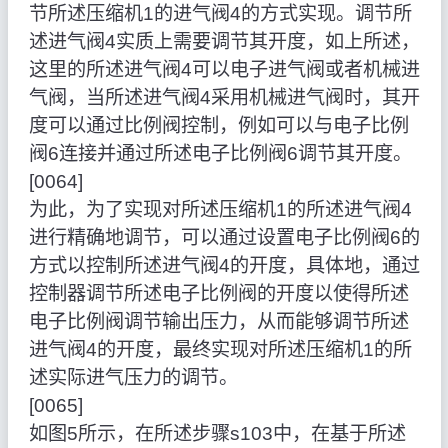
节所述压缩机1的进气阀4的方式实现。调节所
述进气阀4实质上需要调节其开度，如上所述，
这里的所述进气阀4可以电子进气阀或者机械进
气阀，当所述进气阀4采用机械进气阀时，其开
度可以通过比例阀控制，例如可以与电子比例
阀6连接并通过所述电子比例阀6调节其开度。
[0064]
为此，为了实现对所述压缩机1的所述进气阀4
进行精确地调节，可以通过设置电子比例阀6的
方式以控制所述进气阀4的开度，具体地，通过
控制器调节所述电子比例阀的开度以使得所述
电子比例阀调节输出压力，从而能够调节所述
进气阀4的开度，最终实现对所述压缩机1的所
述实际进气压力的调节。
[0065]
如图5所示，在所述步骤s103中，在基于所述