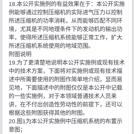
18.本公开实施例的有益效果在于：本公开实施
例能够通过控制压缩机的实际进气压力以控制
所述压缩机的功率消耗，从而能够匹配不同环
境，尤其是不同地理条件下的发动机的输出功
率，使得所述压缩机系统能够正常工作，扩大
所述压缩机系统使用的地域范围。
附图说明
19.为了更清楚地说明本公开实施例或现有技术
中的技术方案，下面将对实施例或现有技术描
述中所需要使用的附图作简单地介绍，显而易
见地，下面描述中的附图仅仅是本公开中记载
的一些实施例，对于本领域普通技术人员来
讲，在不付出创造性劳动性的前提下，还可以
根据这些附图获得其他的附图。
20.图1为本公开实施例中压缩机系统的布置示
意图；