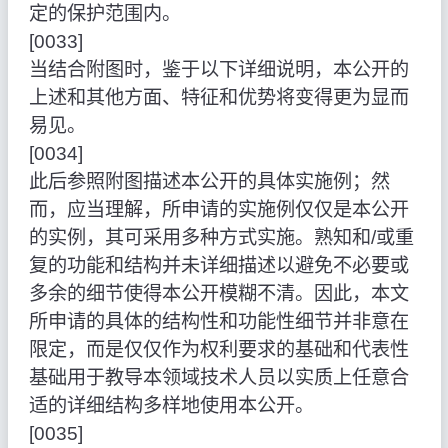
定的保护范围内。
[0033]
当结合附图时，鉴于以下详细说明，本公开的
上述和其他方面、特征和优势将变得更为显而
易见。
[0034]
此后参照附图描述本公开的具体实施例；然
而，应当理解，所申请的实施例仅仅是本公开
的实例，其可采用多种方式实施。熟知和/或重
复的功能和结构并未详细描述以避免不必要或
多余的细节使得本公开模糊不清。因此，本文
所申请的具体的结构性和功能性细节并非意在
限定，而是仅仅作为权利要求的基础和代表性
基础用于教导本领域技术人员以实质上任意合
适的详细结构多样地使用本公开。
[0035]