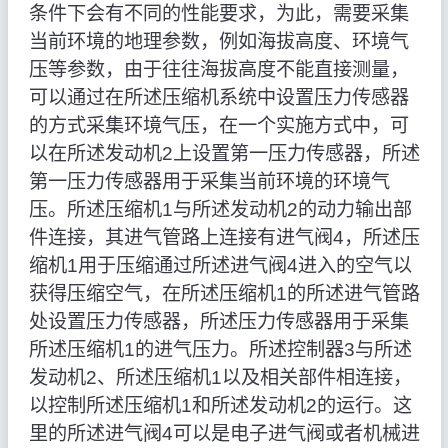
条件下会有不同的性能要求，为此，需要采集
当前环境的地理参数，例如海拔高度、环境气
压等参数，由于往往海拔高度不能直接测量，
可以通过在所述压缩机系统中设置压力传感器
的方式采集环境气压，在一个实施方式中，可
以在所述发动机2上设置第一压力传感器，所述
第一压力传感器用于采集当前环境的环境气
压。所述压缩机1与所述发动机2的动力输出部
件连接，其进气管路上连接有进气阀4，所述压
缩机1用于压缩通过所述进气阀4进入的空气以
获得压缩空气，在所述压缩机1的所述进气管路
处设置压力传感器，所述压力传感器用于采集
所述压缩机1的进气压力。所述控制器3与所述
发动机2、所述压缩机1以及相关部件相连接，
以控制所述压缩机1和所述发动机2的运行。这
里的所述进气阀4可以是电子进气阀或者机械进