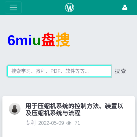
6mi
u
盘
搜
搜 索
用于压缩机系统的控制方法、装置以
及压缩机系统与流程
专利
2022-05-09
71