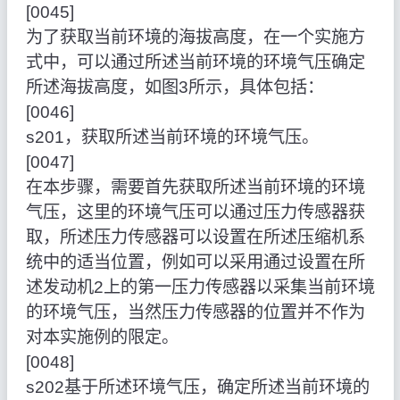
[0045]
为了获取当前环境的海拔高度，在一个实施方
式中，可以通过所述当前环境的环境气压确定
所述海拔高度，如图3所示，具体包括：
[0046]
s201，获取所述当前环境的环境气压。
[0047]
在本步骤，需要首先获取所述当前环境的环境
气压，这里的环境气压可以通过压力传感器获
取，所述压力传感器可以设置在所述压缩机系
统中的适当位置，例如可以采用通过设置在所
述发动机2上的第一压力传感器以采集当前环境
的环境气压，当然压力传感器的位置并不作为
对本实施例的限定。
[0048]
s202基于所述环境气压，确定所述当前环境的