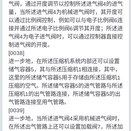
气阀，通过开度调节以控制所述进气阀4的进气
量，当所述进气阀4为机械进气阀时，其开度可
以通过比例阀控制，例如可以与电子比例阀6连
接并通过所述电子比例阀6调节其开度；所述进
气阀4为电子进气阀时，可以通过控制器直接控
制进气阀的开度。
[0038]
进一步地，在所述压缩机系统内部还可以设置
储气容器5，其与所述压缩机1相连接，其中，
这里的所述储气容器5用于存储由所述压缩机1
压缩的空气。所述储气容器5的进气管路与所述
压缩机1的出气管路连接，所述储气容器5的出
气管路连接至用气管路。
[0039]
进一步地，当所述进气阀4采用机械进气阀时，
在所述出气管路上还可以设置加载阀7，所述加