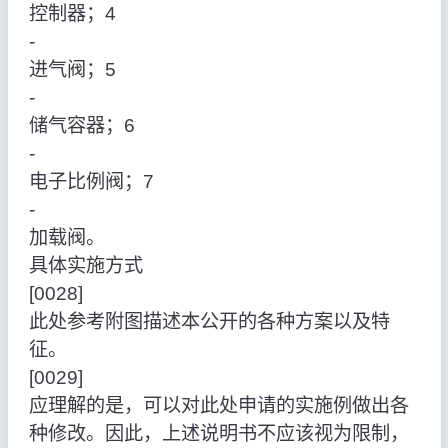
控制器；4
‑
进气阀；5
‑
储气容器；6
‑
电子比例阀；7
‑
加载阀。
具体实施方式
[0028]
此处参考附图描述本公开的各种方案以及特
征。
[0029]
应理解的是，可以对此处申请的实施例做出各
种修改。因此，上述说明书不应该视为限制，