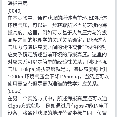
海拔高度。
[0049]
在本步骤中，通过获取的所述当前环境的所述
环境气压，可以进一步获取所述当前环境的海
拔高度。这里，例如可以基于大气压力与海拔
高度之间的地理学的关联关系确定，即通过大
气压力与海拔高度之间的线性或者非线性的对
应关系确定所述当前环境的海拔高度。这里的
对应关系可以是简单的经验性关系，例如环境
气压110kpa,海拔高度就是0，海拔高度每上升
1000m,环境气压会下降12mmhg，当然还可以
使用更复杂但是更为准确的数学对应关系。
[0050]
在另一个实施方式中，所述海拔高度还可以通
过gps方式获取，例如通过具有gps功能的电子
设备，将通过获取的地理位置坐标与同一位置