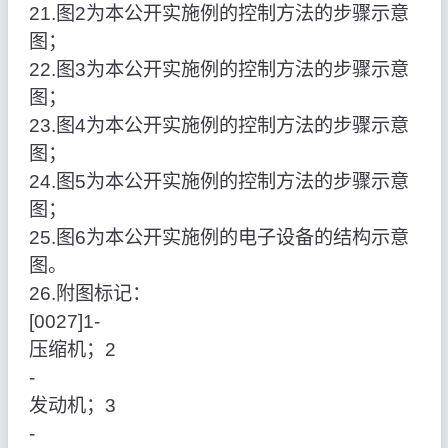
21.图2为本公开实施例的控制方法的步骤示意
图；
22.图3为本公开实施例的控制方法的步骤示意
图；
23.图4为本公开实施例的控制方法的步骤示意
图；
24.图5为本公开实施例的控制方法的步骤示意
图；
25.图6为本公开实施例的电子设备的结构示意
图。
26.附图标记：
[0027]1‑
压缩机；2
‑
发动机；3
‑