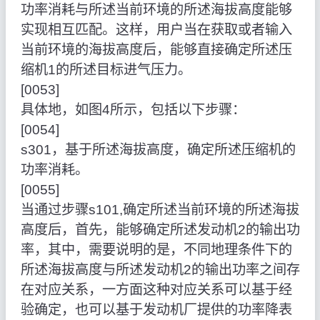
功率消耗与所述当前环境的所述海拔高度能够
实现相互匹配。这样，用户当在获取或者输入
当前环境的海拔高度后，能够直接确定所述压
缩机1的所述目标进气压力。
[0053]
具体地，如图4所示，包括以下步骤：
[0054]
s301，基于所述海拔高度，确定所述压缩机的
功率消耗。
[0055]
当通过步骤s101,确定所述当前环境的所述海拔
高度后，首先，能够确定所述发动机2的输出功
率，其中，需要说明的是，不同地理条件下的
所述海拔高度与所述发动机2的输出功率之间存
在对应关系，一方面这种对应关系可以基于经
验确定，也可以基于发动机厂提供的功率降表