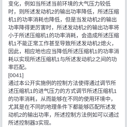
变化，例如当所述当前环境的大气压力较低
时，则所述发动机2的输出功率降低，所述压缩
机1的功率消耗也降低，但是当发动机2的输出
功率降得更厉害时，所述发动机2的输出功率将
小于所述压缩机1的功率消耗，会造成所述压缩
机1不能正常工作甚至导致所述发动机2熄火，
因此，相应地也应当降低所述压缩机1的功率消
耗以实现所述压缩机1与所述发动机2之间的功
率匹配。
[0041]
通过本公开实施例的控制方法使得通过调节所
述压缩机1的进气压力的方式调节所述压缩机1
的功率消耗，从而能够在不同的使用环境中，
尤其是在不同的地理条件下都能够匹配所述发
动机2的输出功率，所述控制方法例如可以通过
所述控制器3实现。