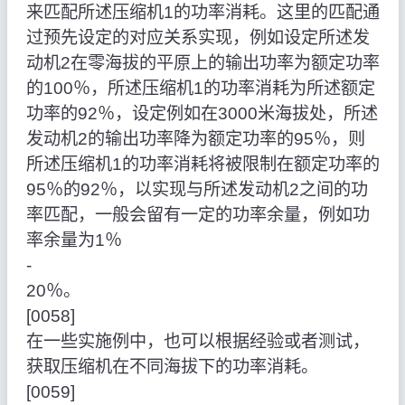
来匹配所述压缩机1的功率消耗。这里的匹配通
过预先设定的对应关系实现，例如设定所述发
动机2在零海拔的平原上的输出功率为额定功率
的100％，所述压缩机1的功率消耗为所述额定
功率的92％，设定例如在3000米海拔处，所述
发动机2的输出功率降为额定功率的95％，则
所述压缩机1的功率消耗将被限制在额定功率的
95％的92％，以实现与所述发动机2之间的功
率匹配，一般会留有一定的功率余量，例如功
率余量为1％
‑
20％。
[0058]
在一些实施例中，也可以根据经验或者测试，
获取压缩机在不同海拔下的功率消耗。
[0059]