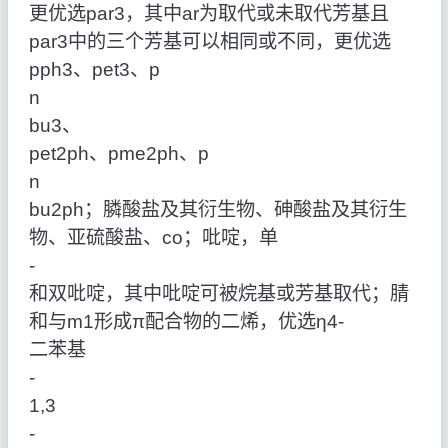
更优选par3，其中ar为取代或未取代芳基且
par3中的三个芳基可以相同或不同，更优选
pph3、pet3、p
n
bu3、
pet2ph、pme2ph、p
n
bu2ph；膦酸盐及其衍生物、砷酸盐及其衍生
物、亚硫酸盐、co；吡啶，单
‑
和双吡啶，其中吡啶可被烷基或芳基取代；腈
和与m1形成π配合物的二烯，优选η4‑
二苯基
‑
1,3
‑