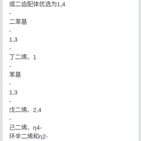
或二齿配体优选为1,4
‑
二苯基
‑
1,3
‑
丁二烯、1
‑
苯基
‑
1,3
‑
戊二烯、2,4
‑
己二烯、η4‑
环辛二烯和η2‑