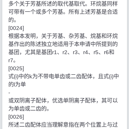
多个关于芳基所述的取代基取代。环烷基同样
可带有一个或多个芳基。所有上述芳基是合适
的。
[0024]
根据本发明，关于芳基、杂芳基、烷基和环烷
基作出的陈述独立地适用于本申请中所提到的
基团，尤其是基团r1、r2、r3、r4、r5、r6和
r7。
[0025]
式(i)中的k为不带电单齿或二齿配体，且式(i)中
的l为单
‑
或双阴离子配体，优选单阴离子配体，其可以
为单齿或二齿的。
[0026]
所述二齿配体应当理解意指在两个位置上与过