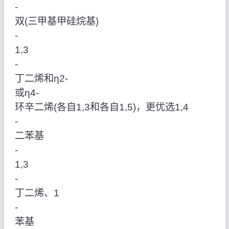
‑
双(三甲基甲硅烷基)
‑
1,3
‑
丁二烯和η2‑
或η4‑
环辛二烯(各自1,3和各自1,5)，更优选1,4
‑
二苯基
‑
1,3
‑
丁二烯、1
‑
苯基