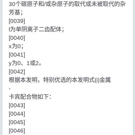
30个碳原子和/或杂原子的取代或未被取代的杂
芳基；
[0039]
l为单阴离子二齿配体；
[0040]
x为0；
[0041]
y为0、1或2。
[0042]
根据本发明，特别优选的本发明式(i)金属
‑
卡宾配合物如下：
[0043]
[0044]
[0045]
[0046]