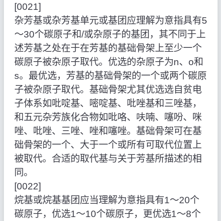
[0021]
杂芳基或杂芳基单元或基团应理解为意指具有5
～30个碳原子和/或杂原子的基团，其不同于上
述芳基之处在于在芳基的基础骨架上至少一个
碳原子被杂原子取代。优选的杂原子为n、o和
s。最优选，芳基的基础骨架的一个或两个碳原
子被杂原子取代。基础骨架尤其优选选自贫电
子体系如吡啶基、嘧啶基、吡唑基和三唑基，
和五元杂芳族化合物如吡咯、呋喃、噻吩、咪
唑、吡唑、三唑、唑和噻唑。基础骨架可在基
础骨架的一个、大于一个或所有可取代位置上
被取代。合适的取代基与关于芳基所描述的相
同。
[0022]
烷基或烷基基团应当理解为意指具有1～20个
碳原子，优选1～10个碳原子，更优选1～8个