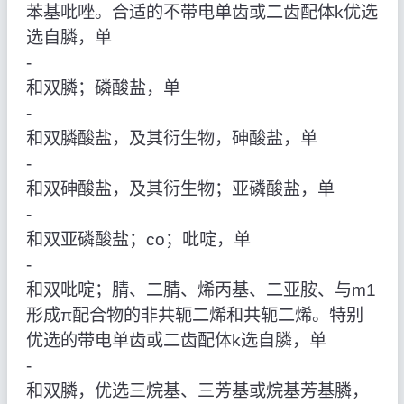
苯基吡唑。合适的不带电单齿或二齿配体k优选
选自膦，单
‑
和双膦；磷酸盐，单
‑
和双膦酸盐，及其衍生物，砷酸盐，单
‑
和双砷酸盐，及其衍生物；亚磷酸盐，单
‑
和双亚磷酸盐；co；吡啶，单
‑
和双吡啶；腈、二腈、烯丙基、二亚胺、与m1
形成π配合物的非共轭二烯和共轭二烯。特别
优选的带电单齿或二齿配体k选自膦，单
‑
和双膦，优选三烷基、三芳基或烷基芳基膦，