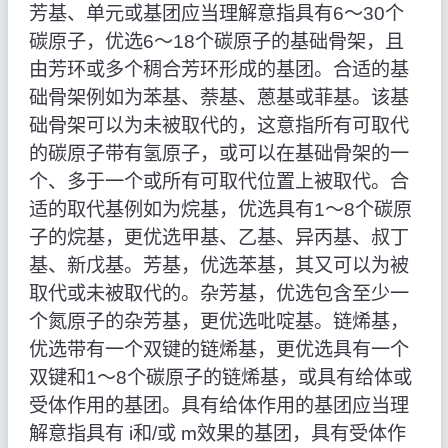
芳基、单元或基团应当理解意指具有6～30个
碳原子，优选6～18个碳原子的基础骨架，且
由芳环或多个稠合芳环形成的基团。合适的基
础骨架例如为苯基、萘基、蒽基或菲基。该基
础骨架可以为未被取代的，这意指所有可取代
的碳原子带有氢原子，或可以在基础骨架的一
个、多于一个或所有可取代位置上被取代。合
适的取代基例如为烷基，优选具有1～8个碳原
子的烷基，更优选甲基、乙基、异丙基、叔丁
基、新戊基。芳基，优选苯基，其又可以为被
取代或未被取代的。杂芳基，优选包含至少一
个氮原子的杂芳基，更优选吡啶基。链烯基，
优选带有一个双键的链烯基，更优选具有一个
双键和1～8个碳原子的链烯基，或具有给体或
受体作用的基团。具有给体作用的基团应当理
解意指具有 i和/或 m效果的基团，具有受体作