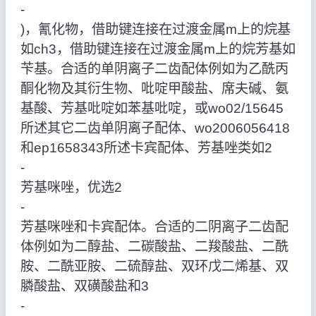
‑
)，氰化物，借助键连接在过渡金属m上的烷基
如ch3，借助键连接在过渡金属m上的烷芳基如
苄基。合适的单阴离子二齿配体例如为乙酰丙
酮化物及其衍生物、吡啶甲酸盐、席夫碱、氨
基酸、芳基吡啶如苯基吡啶，或wo02/15645
所述其它二齿单阴离子配体、wo2006056418
和ep1658343所述卡宾配体、芳基唑类如2
‑
芳基咪唑，优选2
‑
芳基咪唑和卡宾配体。合适的二阴离子二齿配
体例如为二醇盐、二碳酸盐、二羧酸盐、二酰
胺、二酰亚胺、二硫醇盐、双环戊二烯基、双
膦酸盐、双磺酸盐和3
‑