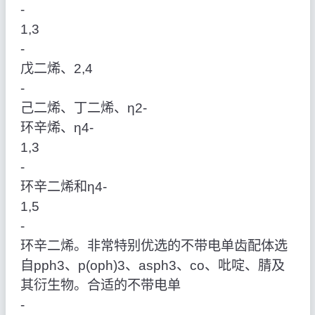
‑
1,3
‑
戊二烯、2,4
‑
己二烯、丁二烯、η2‑
环辛烯、η4‑
1,3
‑
环辛二烯和η4‑
1,5
‑
环辛二烯。非常特别优选的不带电单齿配体选
自pph3、p(oph)3、asph3、co、吡啶、腈及
其衍生物。合适的不带电单
‑