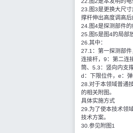
22.图2是本发明的
23.图3是更换大
撑杆伸出高度调高后
24.图4是探测部件
25.图5是图4的局
26.其中：
27.1：第一探测部
连接杆，9：第二连接
筒、5.3：竖向内支
d：下限位件，e：
28.对于本领域普
的相关附图。
具体实施方式
29.为了使本技术
技术方案。
30.参见附图1