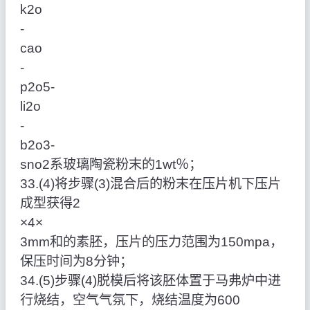
k2o
‑
cao
‑
p2o5‑
li2o
‑
b2o3‑
sno2系玻璃陶瓷粉末的1wt％；
33.(4)将步骤(3)混合后的粉末在压片机下压片
成型获得2
×4×
3mm和的素胚，压片的压力范围为150mpa，
保压时间为8分钟；
34.(5)步骤(4)脱模后将该胚体置于马弗炉中进
行烧结，空气气氛下，烧结温度为600