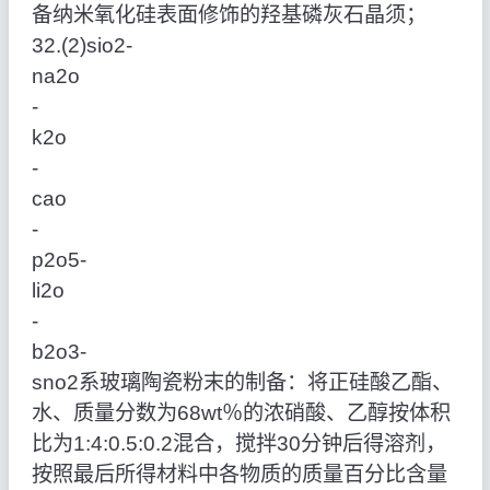
备纳米氧化硅表面修饰的羟基磷灰石晶须；
32.(2)sio2‑
na2o
‑
k2o
‑
cao
‑
p2o5‑
li2o
‑
b2o3‑
sno2系玻璃陶瓷粉末的制备：将正硅酸乙酯、
水、质量分数为68wt％的浓硝酸、乙醇按体积
比为1:4:0.5:0.2混合，搅拌30分钟后得溶剂，
按照最后所得材料中各物质的质量百分比含量