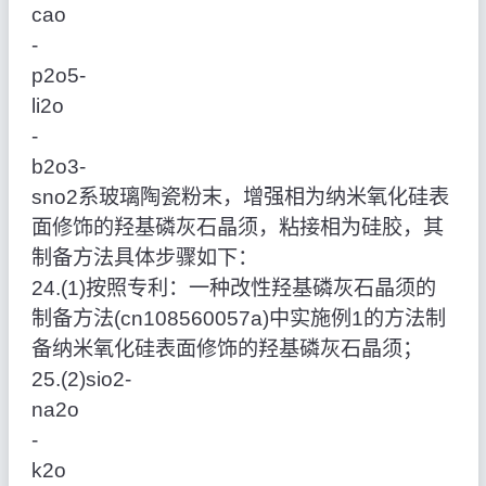
cao
‑
p2o5‑
li2o
‑
b2o3‑
sno2系玻璃陶瓷粉末，增强相为纳米氧化硅表
面修饰的羟基磷灰石晶须，粘接相为硅胶，其
制备方法具体步骤如下：
24.(1)按照专利：一种改性羟基磷灰石晶须的
制备方法(cn108560057a)中实施例1的方法制
备纳米氧化硅表面修饰的羟基磷灰石晶须；
25.(2)sio2‑
na2o
‑
k2o