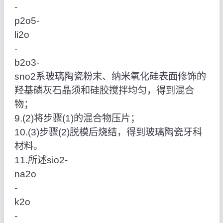
‑
p2o5‑
li2o
‑
b2o3‑
sno2系玻璃陶瓷粉末、纳米氧化硅表面修饰的
羟基磷灰石晶须和硅胶搅拌均匀，得到混合
物；
9.(2)将步骤(1)的混合物压片；
10.(3)步骤(2)脱模后烧结，得到玻璃陶瓷牙科
材料。
11.所述sio2‑
na2o
‑
k2o
‑