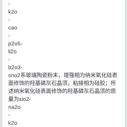
‑
k2o
‑
cao
‑
p2o5‑
li2o
‑
b2o3‑
sno2系玻璃陶瓷粉末，增强相为纳米氧化硅表
面修饰的羟基磷灰石晶须，粘接相为硅胶；所
述纳米氧化硅表面修饰的羟基磷灰石晶须的质
量为sio2‑
na2o
‑
k2o