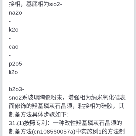
接相，基底相为sio2‑
na2o
‑
k2o
‑
cao
‑
p2o5‑
li2o
‑
b2o3‑
sno2系玻璃陶瓷粉末，增强相为纳米氧化硅表
面修饰的羟基磷灰石晶须，粘接相为硅胶，其
制备方法具体步骤如下：
31.(1)按照专利：一种改性羟基磷灰石晶须的
制备方法(cn108560057a)中实施例1的方法制