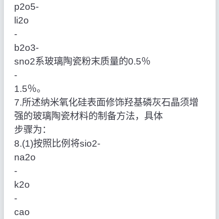
p2o5‑
li2o
‑
b2o3‑
sno2系玻璃陶瓷粉末质量的0.5％
‑
1.5％。
7.所述纳米氧化硅表面修饰羟基磷灰石晶须增
强的玻璃陶瓷材料的制备方法，具体
步骤为：
8.(1)按照比例将sio2‑
na2o
‑
k2o
‑
cao