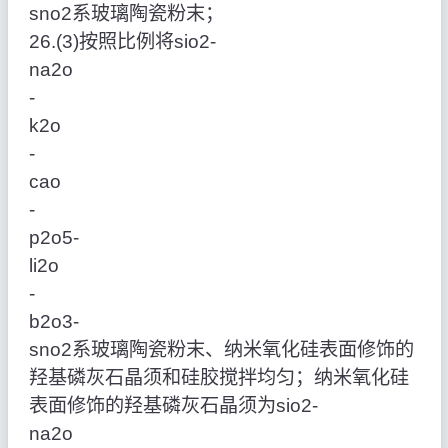
sno2系玻璃陶瓷粉末；
26.(3)按照比例将sio2‑
na2o
‑
k2o
‑
cao
‑
p2o5‑
li2o
‑
b2o3‑
sno2系玻璃陶瓷粉末、纳米氧化硅表面修饰的
羟基磷灰石晶须和硅胶搅拌均匀；纳米氧化硅
表面修饰的羟基磷灰石晶须为sio2‑
na2o