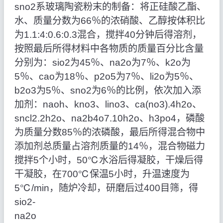
sno2系玻璃陶瓷粉末的制备：将正硅酸乙酯、
水、质量分数为66％的浓硝酸、乙醇按体积比
为1.1:4:0.6:0.3混合，搅拌40分钟后得溶剂，
按照最后所得材料中各物质的质量百分比含量
分别为：sio2为45％、na2o为7％、k2o为
5％、cao为18％、p2o5为7％、li2o为5％、
b2o3为5％、sno2为6％的比例，依次加入添
加剂：naoh、kno3、lino3、ca(no3).4h2o、
sncl2.2h2o、na2b4o7.10h2o、h3po4，磷酸
为质量分数85％的浓磷酸，最后所得混合物中
添加剂总质量占溶剂质量的14％，混合物磁力
搅拌5个小时，50℃水浴后得凝胶，干燥后得
干凝胶，在700℃保温5小时，升温速度为
5℃/min，随炉冷却，研磨后过400目筛，得
sio2‑
na2o