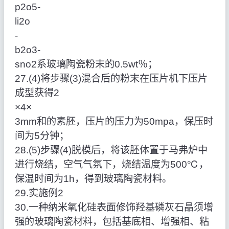
p2o5‑
li2o
‑
b2o3‑
sno2系玻璃陶瓷粉末的0.5wt％；
27.(4)将步骤(3)混合后的粉末在压片机下压片
成型获得2
×4×
3mm和的素胚，压片的压力为50mpa，保压时
间为5分钟；
28.(5)步骤(4)脱模后，将该胚体置于马弗炉中
进行烧结，空气气氛下，烧结温度为500℃，
保温时间为1h，得到玻璃陶瓷材料。
29.实施例2
30.一种纳米氧化硅表面修饰羟基磷灰石晶须增
强的玻璃陶瓷材料，包括基底相、增强相、粘