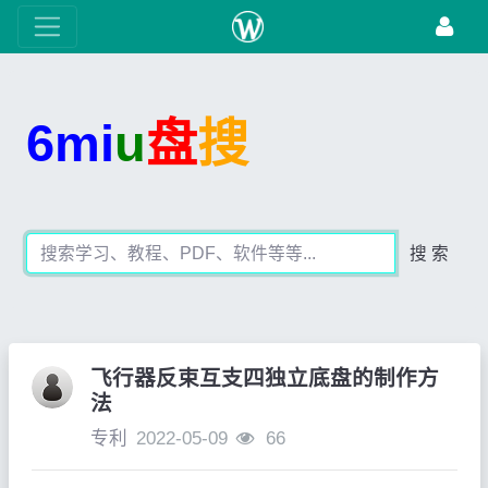
6mi
u
盘
搜
搜 索
飞行器反束互支四独立底盘的制作方
法
专利
2022-05-09
66