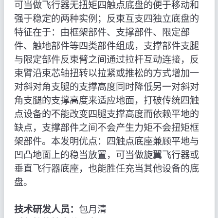
可当做飞行器无扭矩四触点底盘的便于移动和
强于稳定的两种实例；反束互支四独立底盘的
特征在于：由框架部件、支撑部件、限定部
件、触地部件等四类部件组成，支撑部件支腿
与限定部件反束臂之间通过拉杆互动连接，反
束臂沿束芯轴扭转以拉紧或推松的方式增加一
对斜对角支腿的支撑高度同时降低另一对斜对
角支腿的支撑高度来适应地面，打破传统四触
点设备的不能改变四腿支撑高度而依赖平地的
缺点，支撑部件之间不会产生力矩不会扭矩框
架部件。本发明优点：四触点底座兼顾平地与
凹凸地面上的稳当放置，可当做旋翼飞行器或
垂直飞行器底座，也能胜任充当其他设备的底
盘。
技术研发人员：
包月清