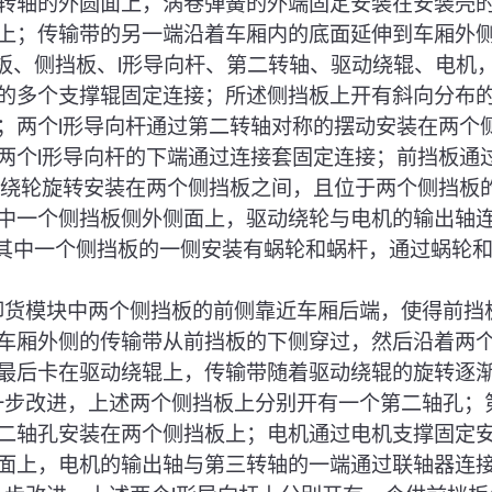
转轴的外圆面上，涡卷弹簧的外端固定安装在安装壳
上；传输带的另一端沿着车厢内的底面延伸到车厢外
挡板、侧挡板、l形导向杆、第二转轴、驱动绕辊、电机
的多个支撑辊固定连接；所述侧挡板上开有斜向分布
；两个l形导向杆通过第二转轴对称的摆动安装在两个
两个l形导向杆的下端通过连接套固定连接；前挡板通
动绕轮旋转安装在两个侧挡板之间，且位于两个侧挡板
中一个侧挡板侧外侧面上，驱动绕轮与电机的输出轴
中其中一个侧挡板的一侧安装有蜗轮和蜗杆，通过蜗轮
将卸货模块中两个侧挡板的前侧靠近车厢后端，使得前挡
车厢外侧的传输带从前挡板的下侧穿过，然后沿着两
最后卡在驱动绕辊上，传输带随着驱动绕辊的旋转逐
进一步改进，上述两个侧挡板上分别开有一个第二轴孔；
二轴孔安装在两个侧挡板上；电机通过电机支撑固定
面上，电机的输出轴与第三转轴的一端通过联轴器连