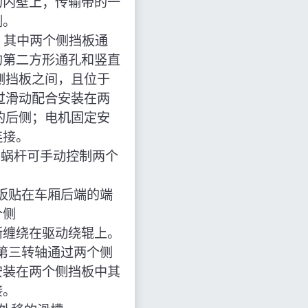
的内壁上；传输带的一
侧。
，其中两个侧挡板通
的第二方形通孔和竖直
侧挡板之间，且位于
过滑动配合安装在两
的后侧；电机固定安
连接。
和蜗杆可手动控制两个
板贴在车厢后端的端
个侧
渐缠绕在驱动绕辊上。
第三转轴通过两个侧
安装在两个侧挡板中其
接。