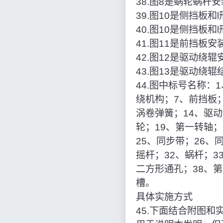
38.图8是蜗轮蜗杆
39.图10是侧挡板
40.图10是侧挡板
41.图11是前挡板
42.图12是驱动绕
43.图13是驱动绕
44.图中标号名称：
绕机构；7、前挡板；
涡卷弹簧；14、驱动
轮；19、第一转轴；
25、同步带；26、
摇杆；32、蜗杆；3
二方形通孔；38、第
槽。
具体实施方式
45.下面结合附图