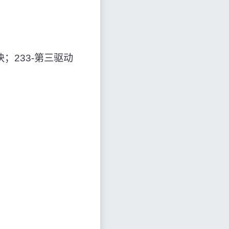
；
块；233-第三驱动