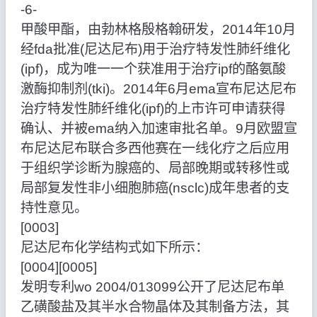
‑6‑
甲酸甲酯，由勃林格殷格翰研发，2014年10月
经fda批准(尼达尼布)用于治疗特发性肺纤维化
(ipf)，成为唯一一个获准用于治疗ipf的酪氨酸
激酶抑制剂(tki)。2014年6月ema宣布尼达尼布
治疗特发性肺纤维化(ipf)的上市许可申请获得
确认、并被ema纳入加速审批名单。9月欧盟宣
布尼达尼布联合多西他赛在一线化疗之后应用
于组织学诊断为腺癌的、局部晚期或转移性或
局部复发性非小细胞肺癌(nsclc)成年患者的支
持性意见。
[0003]
尼达尼布化学结构式如下所示：
[0004][0005]
发明专利wo 2004/013099公开了尼达尼布单
乙磺酸盐及其半水合物晶体及其制备方法，其