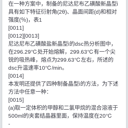
在一种方案中，制备的尼达尼布乙磺酸新晶型ⅰ
具有如下特征衍射角(2θ)、晶面间距(d)和相对
强度(％)，表1
[0011]
[0012][0013]
尼达尼布乙磺酸盐新晶型ⅰ的dsc热分析图中，
在296.29℃处开始熔解，299.63℃有一个尖
锐的吸热峰，熔点为299.63℃左右，所述的
dsc升温速率10℃/min。
[0014]
本发明还提供了四种制备晶型ⅰ的方法，为下述
方法中任意一种：
[0015]
(a)取一定体积的甲醇和二氯甲烷的混合溶液于
500ml的夹套结晶器里面，保持温度在20℃
‑