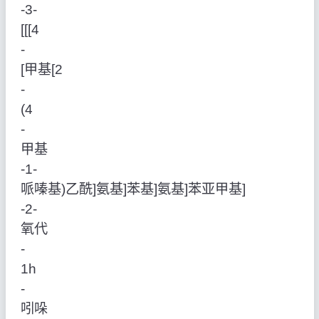
‑3‑
[[[4
‑
[甲基[2
‑
(4
‑
甲基
‑1‑
哌嗪基)乙酰]氨基]苯基]氨基]苯亚甲基]
‑2‑
氧代
‑
1h
‑
吲哚