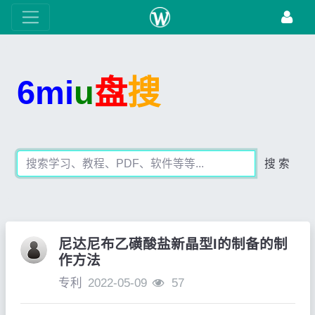
6mi
u
盘
搜
搜 索
尼达尼布乙磺酸盐新晶型Ⅰ的制备的制
作方法
专利
2022-05-09
57