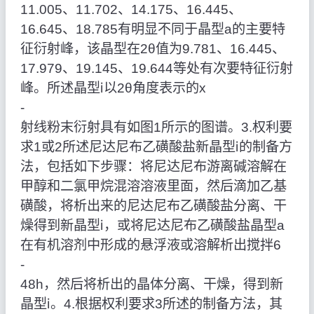
11.005、11.702、14.175、16.445、
16.645、18.785有明显不同于晶型a的主要特
征衍射峰，该晶型在2θ值为9.781、16.445、
17.979、19.145、19.644等处有次要特征衍射
峰。所述晶型ⅰ以2θ角度表示的x
‑
射线粉末衍射具有如图1所示的图谱。3.权利要
求1或2所述尼达尼布乙磺酸盐新晶型ⅰ的制备方
法，包括如下步骤：将尼达尼布游离碱溶解在
甲醇和二氯甲烷混溶溶液里面，然后滴加乙基
磺酸，将析出来的尼达尼布乙磺酸盐分离、干
燥得到新晶型ⅰ，或将尼达尼布乙磺酸盐晶型a
在有机溶剂中形成的悬浮液或溶解析出搅拌6
‑
48h，然后将析出的晶体分离、干燥，得到新
晶型ⅰ。4.根据权利要求3所述的制备方法，其