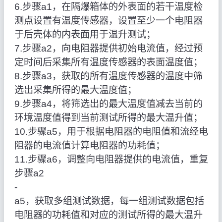
6.步骤a1，在隔爆箱体的外表面的若干温度检
测点设置有温度传感器，设置至少一个电阻器
于后壳体的内表面用于温升测试；
7.步骤a2，向电阻器提供初始电流值，经过预
定时间后采集所有温度传感器的表面温度值；
8.步骤a3，获取的所有温度传感器的温度中筛
选出采集所得的最大温度值；
9.步骤a4，将筛选出的最大温度值减去当前的
环境温度值得到当前测试所得的最大温升值；
10.步骤a5，用于根据电阻器的电阻值和流经电
阻器的电流值计算电阻器的功耗值；
11.步骤a6，调整向电阻器提供的电流值，重复
步骤a2
‑
a5，获取多组测试数据，每一组测试数据包括
电阻器的功耗值和对应的测试所得的最大温升