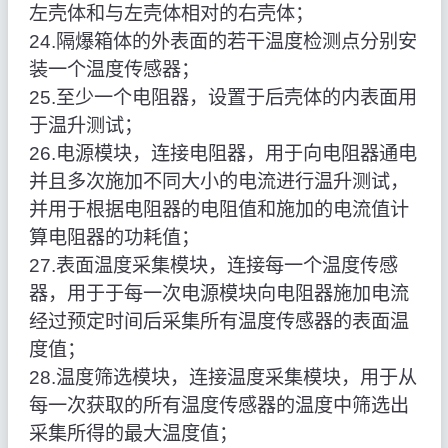
左壳体和与左壳体相对的右壳体；
24.隔爆箱体的外表面的若干温度检测点分别安
装一个温度传感器；
25.至少一个电阻器，设置于后壳体的内表面用
于温升测试；
26.电源模块，连接电阻器，用于向电阻器通电
并且多次施加不同大小的电流进行温升测试，
并用于根据电阻器的电阻值和施加的电流值计
算电阻器的功耗值；
27.表面温度采集模块，连接每一个温度传感
器，用于于每一次电源模块向电阻器施加电流
经过预定时间后采集所有温度传感器的表面温
度值；
28.温度筛选模块，连接温度采集模块，用于从
每一次获取的所有温度传感器的温度中筛选出
采集所得的最大温度值；