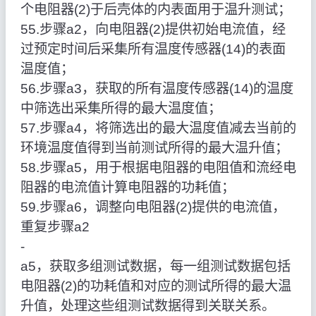
个电阻器(2)于后壳体的内表面用于温升测试；
55.步骤a2，向电阻器(2)提供初始电流值，经
过预定时间后采集所有温度传感器(14)的表面
温度值；
56.步骤a3，获取的所有温度传感器(14)的温度
中筛选出采集所得的最大温度值；
57.步骤a4，将筛选出的最大温度值减去当前的
环境温度值得到当前测试所得的最大温升值；
58.步骤a5，用于根据电阻器的电阻值和流经电
阻器的电流值计算电阻器的功耗值；
59.步骤a6，调整向电阻器(2)提供的电流值，
重复步骤a2
‑
a5，获取多组测试数据，每一组测试数据包括
电阻器(2)的功耗值和对应的测试所得的最大温
升值，处理这些组测试数据得到关联关系。