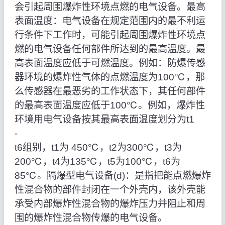
会引起周围爆炸性环境点燃的电气设备。最高
表面温度：电气设备在规定范围内的最不利运
行条件下工作时，可能引起周围爆炸性环境点
燃的电气设备任何部件所达到的最高温度。最
高表面温度应低于可燃温度。例如：防爆传感
器环境的爆炸性气体的点燃温度为100℃，那
么传感器在最恶劣的工作状态下，其任何部件
的最高表面温度应低于100℃。例如，爆炸性
环境用电气设备按其最高表面温度划分为t1
‑
t6组别，t1为 450℃，t2为300℃，t3为
200℃，t4为135℃，t5为100℃，t6为
85℃。隔爆型电气设备(d)：是指把能点燃爆炸
性混合物的部件封闭在一个外壳内，该外壳能
承受内部爆炸性混合物的爆炸压力并阻止和周
围的爆炸性混合物传爆的电气设备。