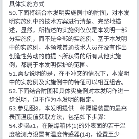
具体实施方式
50.下面将结合本发明实施例中的附图，对本发
明实施例中的技术方案进行清楚、完整地描
述，显然，所描述的实施例仅仅是本发明一部
分实施例，而不是全部的实施例。基于本发明
中的实施例，本领域普通技术人员在没有作出
创造性劳动的前提下所获得的所有其他实施
例，都属于本发明保护的范围。
51.需要说明的是，在不冲突的情况下，本发明
中的实施例及实施例中的特征可以相互组合。
52.下面结合附图和具体实施例对本发明作进一
步说明，但不作为本发明的限定。
53.参见图3，本发明提供一种隔爆装置的最高
表面温度值获取方法，包括如下步骤：
54.步骤a1，在隔爆箱体(1)的外表面的若干温
度检测点设置有温度传感器(14)，设置至少一