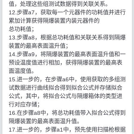
值，处理这些组测试数据得到关联关系。
12.步骤a7，获取每一个元器件的功耗值并进行
累加计算获得隔爆装置内装元器件的
总功耗值；
13.步骤a8，根据总功耗值和关联关系得到隔爆
装置的最高表面温升值；
14.步骤a9，将隔爆装置的最高表面温升值和一
预设温度值进行相加，获得隔爆装置的最高表
面温度值。
15.进一步的，在步骤a6中，使用获取的多组测
试数据进行曲线拟合得到拟合公式并存储拟合
公式，其中，将拟合公式与隔爆箱体的类型进
行对应存储；
16.在步骤a8中，将总功耗值带入拟合公式得到
隔爆装置的最高表面温升值。
17.进一步的，步骤a1中，预先使用扫描枪根据