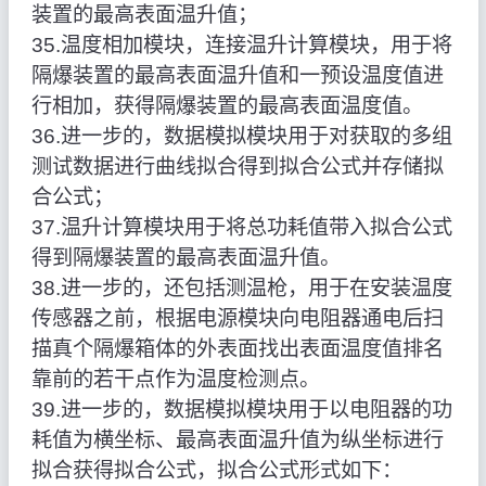
装置的最高表面温升值；
35.温度相加模块，连接温升计算模块，用于将
隔爆装置的最高表面温升值和一预设温度值进
行相加，获得隔爆装置的最高表面温度值。
36.进一步的，数据模拟模块用于对获取的多组
测试数据进行曲线拟合得到拟合公式并存储拟
合公式；
37.温升计算模块用于将总功耗值带入拟合公式
得到隔爆装置的最高表面温升值。
38.进一步的，还包括测温枪，用于在安装温度
传感器之前，根据电源模块向电阻器通电后扫
描真个隔爆箱体的外表面找出表面温度值排名
靠前的若干点作为温度检测点。
39.进一步的，数据模拟模块用于以电阻器的功
耗值为横坐标、最高表面温升值为纵坐标进行
拟合获得拟合公式，拟合公式形式如下：