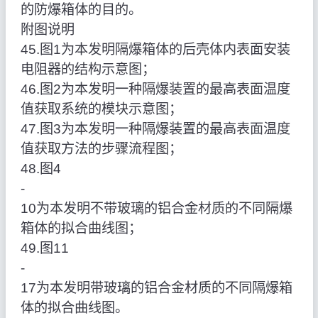
的防爆箱体的目的。
附图说明
45.图1为本发明隔爆箱体的后壳体内表面安装
电阻器的结构示意图；
46.图2为本发明一种隔爆装置的最高表面温度
值获取系统的模块示意图；
47.图3为本发明一种隔爆装置的最高表面温度
值获取方法的步骤流程图；
48.图4
‑
10为本发明不带玻璃的铝合金材质的不同隔爆
箱体的拟合曲线图；
49.图11
‑
17为本发明带玻璃的铝合金材质的不同隔爆箱
体的拟合曲线图。