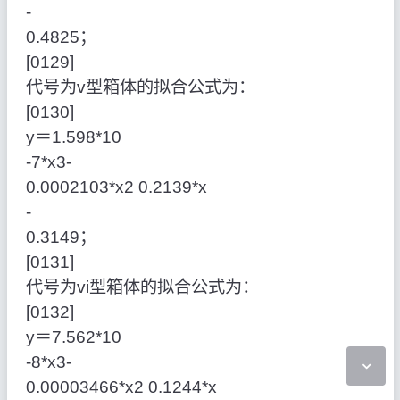
‑
0.4825；
[0129]
代号为v型箱体的拟合公式为：
[0130]
y＝1.598*10
‑7*x3‑
0.0002103*x2 0.2139*x
‑
0.3149；
[0131]
代号为vi型箱体的拟合公式为：
[0132]
y＝7.562*10
‑8*x3‑
0.00003466*x2 0.1244*x