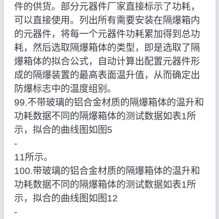
件的供货。部分元器件厂家直接标示了功耗，
可以直接使用。列出所有需要安装在隔爆箱内
的元器件，将每一个元器件功耗累加得到总功
耗，然后选取隔爆箱体的类型，即是选取了隔
爆箱体的拟合公式，自动计算出配置元器件形
成的隔爆装置的最高表面温升值，从而确定出
防爆标志中的温度组别。
99.不带玻璃的铝合金材质的隔爆箱体的温升和
功耗数据不同的隔爆箱体的测试数据如表1所
示，拟合的曲线图如图5
‑
11所示。
100.带玻璃的铝合金材质的隔爆箱体的温升和
功耗数据不同的隔爆箱体的测试数据如表1所
示，拟合的曲线图如图12
‑