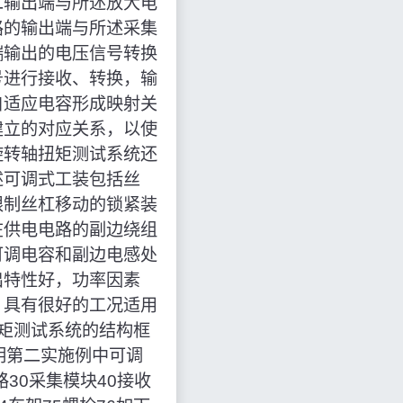
二输出端与所述放大电
路的输出端与所述采集
端输出的电压信号转换
号进行接收、转换，输
自适应电容形成映射关
建立的对应关系，以使
旋转轴扭矩测试系统还
述可调式工装包括丝
限制丝杠移动的锁紧装
在供电电路的副边绕组
可调电容和副边电感处
出特性好，功率因素
，具有很好的工况适用
矩测试系统的结构框
明第二实施例中可调
30采集模块40接收