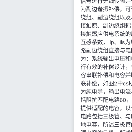
信号进行无线传输并
为副边谐振补偿，可
绕组、副边绕组以及
接触原、副边绕组耦
接触感应供电系统的
互感系数，ilp、i
路副边绕组直接与电阻
为：系统输出电压和
行有效的补偿设计，
容串联补偿和电容并
联补偿，如图2中c
为纯电导，输出电流
括阻抗匹配电路60
提供适配的电容，以
电路包括三极管、与
地电容，所述三极管