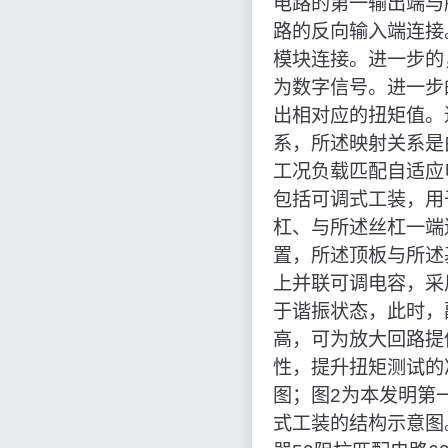
电路的第一输出端与
路的反向输入端连接
模块连接。进一步的
为数字信号。进一步
出相对应的扭矩值。
系，所述映射关系是
工况负载匹配自适应
包括可调式工装，用
杠、与所述丝杠一端
置，所述顶板与所述
上并联可调电容，采
于谐振状态，此时，
高，可为放大回路提
性，提升扭矩测试的
图；图2为本发明第
式工装的结构示意图