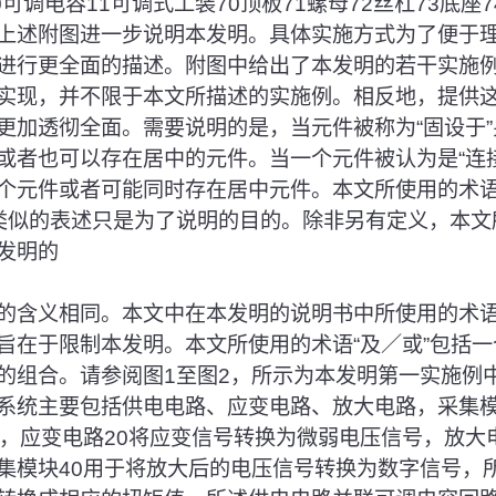
可调电容11可调式工装70顶板71螺母72丝杠73底座7
上述附图进一步说明本发明。具体实施方式为了便于
进行更全面的描述。附图中给出了本发明的若干实施
实现，并不限于本文所描述的实施例。相反地，提供
更加透彻全面。需要说明的是，当元件被称为“固设于
或者也可以存在居中的元件。当一个元件被认为是“连
个元件或者可能同时存在居中元件。本文所使用的术语“
”以及类似的表述只是为了说明的目的。除非另有定义，本
发明的
的含义相同。本文中在本发明的说明书中所使用的术
旨在于限制本发明。本文所使用的术语“及／或”包括
的组合。请参阅图1至图2，所示为本发明第一实施例
系统主要包括供电电路、应变电路、放大电路，采集
电，应变电路20将应变信号转换为微弱电压信号，放大
集模块40用于将放大后的电压信号转换为数字信号，所