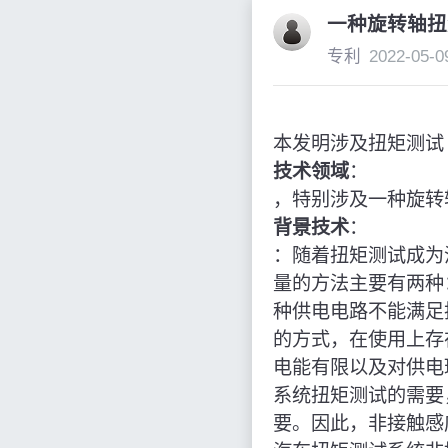
一种旋转轴扭
专利
2022-05-0
本发明涉及扭矩测试
技术领域
：
，特别涉及一种旋转
背景技术
：
：随着扭矩测试成为
量的方法主要有两种
种供电电路不能满足
的方式，在使用上存
电能有限以及对供电
系统扭矩测试的需要
要。因此，非接触感