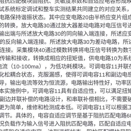
阻抗匹配模块由阻抗、灵敏度系数和自适应电容形成
试系统标定调试和整车实测结果共同建立的对应关系
电路保持谐振状态。其中应变电路20由半桥应变片组
的转换，放大电路30通过放大器差动电路对电压信号
输出端与所述放大电路30的同向输入端连接，所述应变
0的反向输入端连接。所述放大电路30为差动电路，所
0连接。采集模块40通过模数转换将电压信号转换为数
行传输和接收，转换成相应的扭矩值，供电电路10为系
作电流（10-100ma），为低功耗模块。可调电容11并
化松耦合状态，克服漏感，使得可调电容11和副边电
导，输出电流等效为恒流源，电路输出特性好，功率
本实施例中，可调电容11具有自适应性，可以满足扭
用副边并联补偿的电路设计，和串联补偿相比，不需要
更为简单，维修和检测成本低。可调电容11可以根据
调节。具体的，电容自适应调节是基于阻抗匹配电路6
况负载作为输入信号进入阻抗匹配电路，匹配自适应