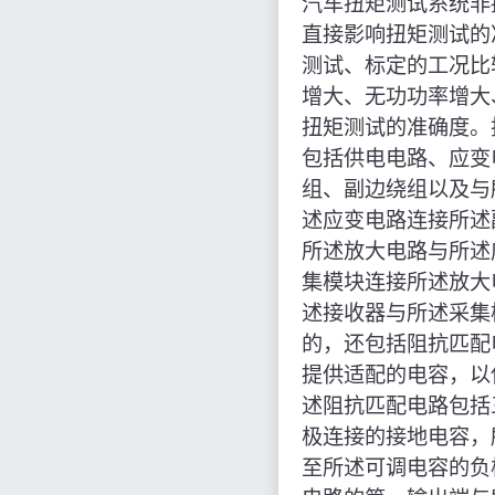
汽车扭矩测试系统非
直接影响扭矩测试的
测试、标定的工况比
增大、无功功率增大
扭矩测试的准确度。
包括供电电路、应变
组、副边绕组以及与
述应变电路连接所述
所述放大电路与所述
集模块连接所述放大
述接收器与所述采集
的，还包括阻抗匹配
提供适配的电容，以
述阻抗匹配电路包括
极连接的接地电容，
至所述可调电容的负