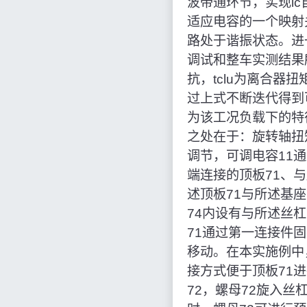
波带通环节，实现l
适应电容的一个映射
路处于谐振状态。进
调试和整车实测结果
抗，tclu为离合器扭
过上式不断迭代得到
为该工况负载下的特
之处在于：旋转轴扭
调节，可调电容11通
端连接的顶板71、
述顶板71与所述基座
74内设有与所述丝
71通过第一连接件固
移动。在本实施例中
接方式便于顶板71
72，螺母72旋入丝