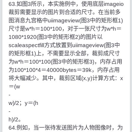
63.如图3所示，本实施例中，使用底层imageio
裁剪需要显示的图片到合适的尺寸。在当前多
图消息九宫格中uiimageview(图3中的矩形框1)
尺寸是w*h＝100*100，对于一张尺寸为w*h＝
1080*1920(图3中的矩形框2)的图片以
scaleaspectfill方式放置到uiimageview(图3中
的矩形框1)上，不需要显示全部，裁剪成尺寸
为w*h＝100*100(图3中的矩形框3)，内存占用
为100*100*4＝40000bytes＝39k，内存占用
将大幅减少。其中，裁剪区域(x,y)计算方式：x
＝(w
‑
w)/2；y＝(h
‑
h)/2。
64.例如，当一张待发送图片为人物图像时，为