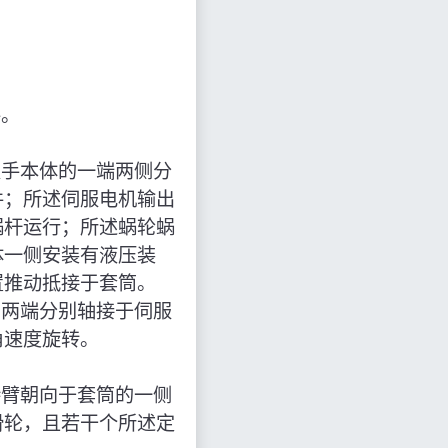
手。
扳手本体的一端两侧分
件；所述伺服电机输出
蜗杆运行；所述蜗轮蜗
体一侧安装有液压装
置推动抵接于套筒。
的两端分别轴接于伺服
角速度旋转。
持臂朝向于套筒的一侧
滑轮，且若干个所述定