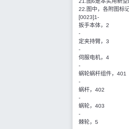
21.图6是本实用
22.图中，各附图标
[0023]1‑
扳手本体，2
‑
定夹持臂，3
‑
伺服电机，4
‑
蜗轮蜗杆组件，401
‑
蜗杆，402
‑
蜗轮，403
‑
棘轮，5