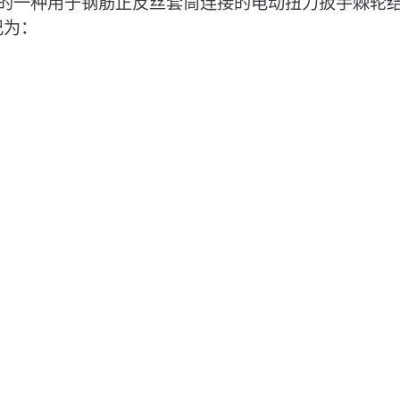
新型的一种用于钢筋正反丝套筒连接的电动扭力扳手棘轮
记为：