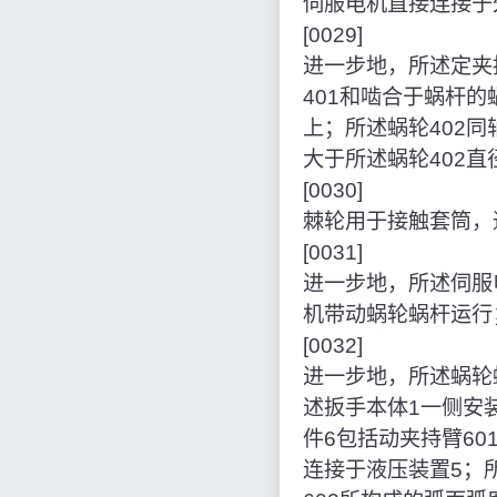
伺服电机直接连接于
[0029]
进一步地，所述定夹
401和啮合于蜗杆的
上；所述蜗轮402同
大于所述蜗轮402直
[0030]
棘轮用于接触套筒，
[0031]
进一步地，所述伺服
机带动蜗轮蜗杆运行
[0032]
进一步地，所述蜗轮
述扳手本体1一侧安
件6包括动夹持臂60
连接于液压装置5；