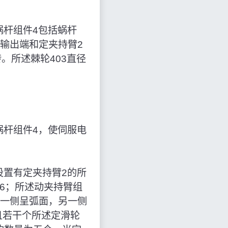
蜗杆组件4包括蜗杆
的输出端和定夹持臂2
转。所述棘轮403直径
蜗杆组件4，使伺服电
设置有定夹持臂2的所
6；所述动夹持臂组
的一侧呈弧面，另一侧
且若干个所述定滑轮