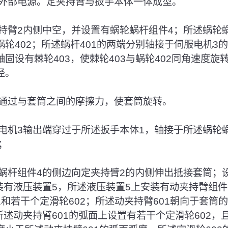
外部电源。定夹持臂与扳手本体一体成型。
持臂2内侧中空，并设置有蜗轮蜗杆组件4；所述蜗轮
蜗轮402；所述蜗杆401的两端分别轴接于伺服电机3
轴固设有棘轮403，使棘轮403与蜗轮402同角速度旋
径。
通过与套筒之间的摩擦力，使套筒旋转。
电机3输出端穿过于所述扳手本体1，轴接于所述蜗轮
；
蜗杆组件4的侧边向定夹持臂2的内侧伸出抵接套筒；
装有液压装置5，所述液压装置5上安装有动夹持臂组件
1和若干个定滑轮602；所述动夹持臂601朝向于套筒
所述动夹持臂601的弧面上设置有若干个定滑轮602，