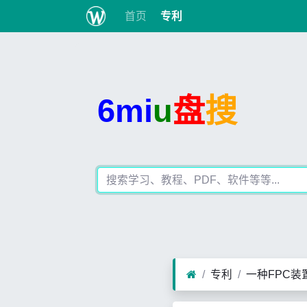
首页
专利
6mi
u
盘
搜
专利
一种FPC装