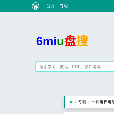
首页
专利
6mi
u
盘
搜
专利
一种电梯电