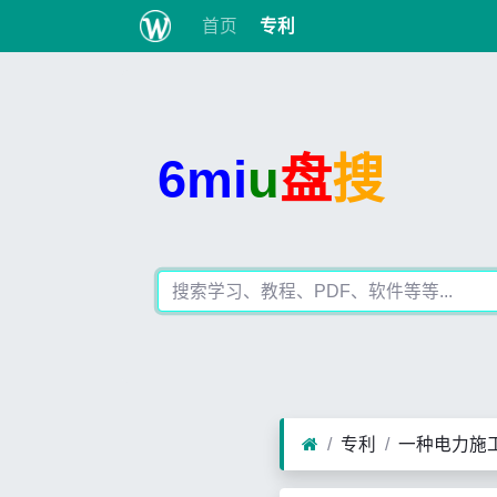
首页
专利
6mi
u
盘
搜
专利
一种电力施