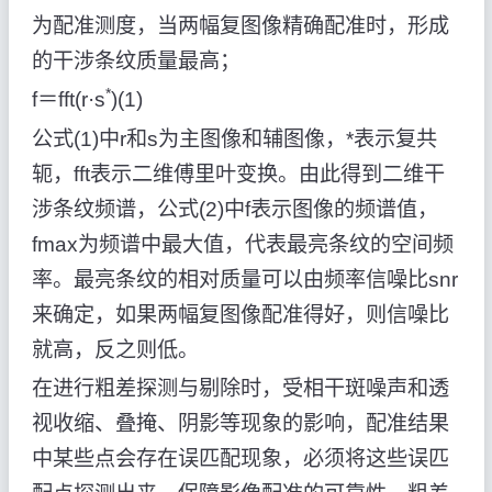
为配准测度，当两幅复图像精确配准时，形成
的干涉条纹质量最高；
*
f＝fft(r·s
)(1)
公式(1)中r和s为主图像和辅图像，*表示复共
轭，fft表示二维傅里叶变换。由此得到二维干
涉条纹频谱，公式(2)中f表示图像的频谱值，
fmax为频谱中最大值，代表最亮条纹的空间频
率。最亮条纹的相对质量可以由频率信噪比snr
来确定，如果两幅复图像配准得好，则信噪比
就高，反之则低。
在进行粗差探测与剔除时，受相干斑噪声和透
视收缩、叠掩、阴影等现象的影响，配准结果
中某些点会存在误匹配现象，必须将这些误匹