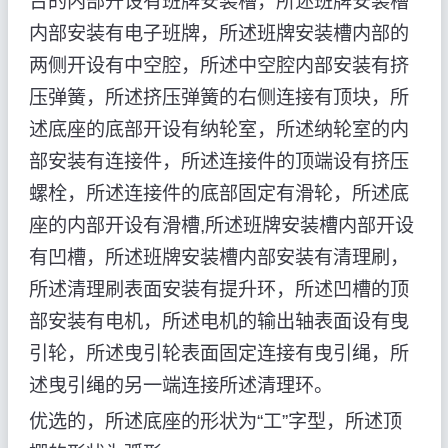
台的内部开设有班牌安装槽，所述班牌安装槽
内部安装有电子班牌，所述班牌安装槽内部的
两侧开设有中空腔，所述中空腔内部安装有挤
压弹簧，所述挤压弹簧的右侧连接有顶块，所
述底座的底部开设有纳轮室，所述纳轮室的内
部安装有连接件，所述连接件的顶端设有挤压
螺栓，所述连接件的底部固定有滑轮，所述底
座的内部开设有滑槽,所述班牌安装槽内部开设
有凹槽，所述班牌安装槽内部安装有清理刷，
所述清理刷表面安装有提升环，所述凹槽的顶
部安装有电机，所述电机的输出轴表面设有曳
引轮，所述曳引轮表面固定连接有曳引绳，所
述曳引绳的另一端连接所述清理环。
优选的，所述底座的形状为“工”字型，所述顶