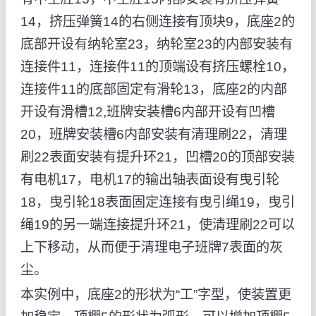
14，挤压弹簧14的右侧连接有顶块9，底座2的
底部开设有纳轮室23，纳轮室23的内部安装有
连接件11，连接件11的顶端设有挤压螺栓10，
连接件11的底部固定有滑轮13，底座2的内部
开设有滑槽12,班牌安装槽6内部开设有凹槽
20，班牌安装槽6内部安装有清理刷22，清理
刷22表面安装有提升环21，凹槽20的顶部安装
有电机17，电机17的输出轴表面设有曳引轮
18，曳引轮18表面固定连接有曳引绳19，曳引
绳19的另一端连接提升环21，使清理刷22可以
上下移动，从而便于清理电子班牌7表面的灰
尘。
本实例中，底座2的形状为“工”字型，使装置更