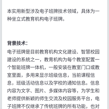
本实用新型涉及电子班牌技术领域，具体为一
种坐立式教育机构电子班牌。
背景技术：
电子班牌是目前教育机构文化建设、智慧校园
建设的系统之一，教育机构为每个教室配置一
个智能班牌一体机，一般安装在教室门口或教
室里面，多用来显示班级信息，当前课程信
息，班级活动信息以及学校的通知信息。信息
内容为文字、图片、多媒体内容等，为学生和
老师提供新颖的师生交流及校园服务平台，电
子班牌不仅继承了传统班牌的所有功能，也对