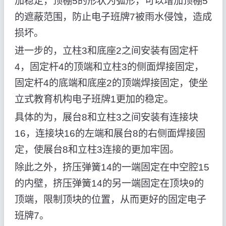
加稳定，顶棚5的形状为弧形，可以增加顶棚5
的遮蔽范围，防止电子班牌7被雨水侵蚀，造成
损坏。
进一步的，立柱3和底座2之间安装有固定杆
4，固定杆4的顶端和立柱3的侧面焊接固定，
固定杆4的底端和底座2的顶端焊接固定，使坐
立式教育机构电子班牌1更加的稳定。
具体的为，展台8和立柱3之间安装有连接块
16，连接块16的左端和展台8的右侧面焊接固
定，使展台8和立柱3连接的更加牢固。
除此之外，挤压弹簧14的一端固定在中空腔15
的内壁，挤压弹簧14的另一端固定在顶块9的
顶端，限制顶块的位置，从而更好的固定电子
班牌7。