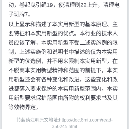
动，卷起曳引绳19，使清理刷22上升，清理电
子班牌7。
以上显示和描述了本实用新型的基本原理、主
要特征和本实用新型的优点。本行业的技术人
员应该了解，本实用新型不受上述实施例的限
制，上述实施例和说明书中描述的仅为本实用
新型的优选例，并不用来限制本实用新型，在
不脱离本实用新型精神和范围的前提下，本实
用新型还会有各种变化和改进，这些变化和改
进都落入要求保护的本实用新型范围内。本实
用新型要求保护范围由所附的权利要求书及其
等效物界定。
转载请注明原文地址:https://doc.8miu.com/read-
350245.html