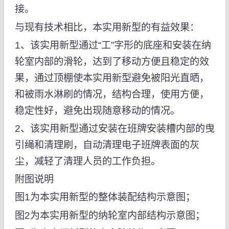
接。
与现有技术相比，本实用新型的有益效果：
1、该实用新型通过“工”字形的底座和安装在纳
轮室内部的滑轮，达到了移动方便且稳定的效
果，通过顶棚使本实用新型避免被阳光直晒，
和被雨水淋刷的情况，结构合理，使用方便，
稳定性好，避免出现随意移动的情况。
2、该实用新型通过安装在班牌安装槽内部的曳
引绳和清理刷，自动清理电子班牌表面的灰
尘，减轻了清理人员的工作负担。
附图说明
图1为本实用新型的整体装配结构示意图；
图2为本实用新型的纳轮室内部结构示意图；