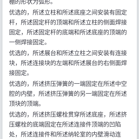
棚的形状为弧形。
优选的，所述立柱和所述底座之间安装有固定
杆，所述固定杆的顶端和所述立柱的侧面焊接
固定，所述固定杆的底端和所述底座的顶端的
一侧焊接固定。
优选的，所述展台和所述立柱之间安装有连接
块，所述连接块的左端和所述展台的右侧面焊
接固定。
优选的，所述挤压弹簧的一端固定在所述中空
腔的内壁，所述挤压弹簧的另一端固定在所述
顶块的顶端。
优选的，所述挤压螺栓贯穿所述底座，所述挤
压螺栓的底端固定在所述连接件顶端的凹陷
处，所述连接件和所述纳轮室的内壁滑动连