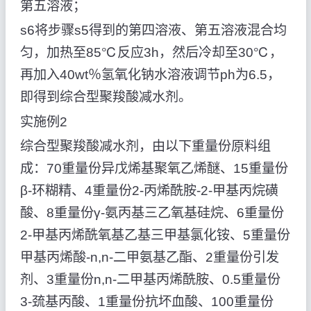
第五溶液；
s6将步骤s5得到的第四溶液、第五溶液混合均
匀，加热至85℃反应3h，然后冷却至30℃，
再加入40wt％氢氧化钠水溶液调节ph为6.5，
即得到综合型聚羧酸减水剂。
实施例2
综合型聚羧酸减水剂，由以下重量份原料组
成：70重量份异戊烯基聚氧乙烯醚、15重量份
β-环糊精、4重量份2-丙烯酰胺-2-甲基丙烷磺
酸、8重量份γ-氨丙基三乙氧基硅烷、6重量份
2-甲基丙烯酰氧基乙基三甲基氯化铵、5重量份
甲基丙烯酸-n,n-二甲氨基乙酯、2重量份引发
剂、3重量份n,n-二甲基丙烯酰胺、0.5重量份
3-巯基丙酸、1重量份抗坏血酸、100重量份