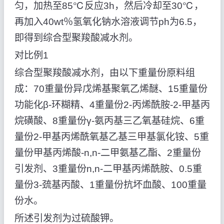
匀，加热至85℃反应3h，然后冷却至30℃，
再加入40wt％氢氧化钠水溶液调节ph为6.5，
即得到综合型聚羧酸减水剂。
对比例1
综合型聚羧酸减水剂，由以下重量份原料组
成：70重量份异戊烯基聚氧乙烯醚、15重量份
功能化β-环糊精、4重量份2-丙烯酰胺-2-甲基丙
烷磺酸、8重量份γ-氨丙基三乙氧基硅烷、6重
量份2-甲基丙烯酰氧基乙基三甲基氯化铵、5重
量份甲基丙烯酸-n,n-二甲氨基乙酯、2重量份
引发剂、3重量份n,n-二甲基丙烯酰胺、0.5重
量份3-巯基丙酸、1重量份抗坏血酸、100重量
份水。
所述引发剂为过硫酸钾。