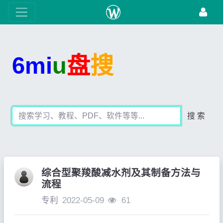
6mi
u
盘
搜
搜 索
综合型聚羧酸减水剂及其制备方法与
流程
专利
2022-05-09
61