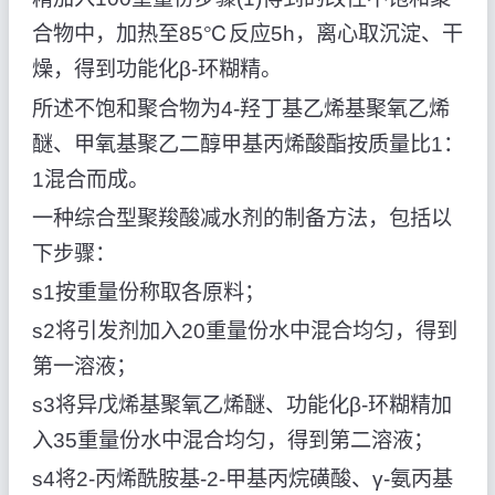
合物中，加热至85℃反应5h，离心取沉淀、干
燥，得到功能化β-环糊精。
所述不饱和聚合物为4-羟丁基乙烯基聚氧乙烯
醚、甲氧基聚乙二醇甲基丙烯酸酯按质量比1：
1混合而成。
一种综合型聚羧酸减水剂的制备方法，包括以
下步骤：
s1按重量份称取各原料；
s2将引发剂加入20重量份水中混合均匀，得到
第一溶液；
s3将异戊烯基聚氧乙烯醚、功能化β-环糊精加
入35重量份水中混合均匀，得到第二溶液；
s4将2-丙烯酰胺基-2-甲基丙烷磺酸、γ-氨丙基