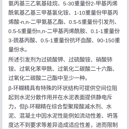
氨丙基三乙氧基硅烷、5-30重量份2-甲基丙烯
酰氧基乙基三甲基氯化铵、1-10重量份甲基丙
烯酸-n,n-二甲氨基乙酯、0.5-5重量份引发剂、
0.5-5重量份n,n-二甲基丙烯酰胺、0.1-1重量份
3-巯基丙酸、0.5-1重量份抗坏血酸、90-150重
量份水。
所述引发剂为过硫酸钾、过硫酸铵、硝酸铈
铵、过氧化苯甲酰、过氧化二碳酸二十六酯、
过氧化二碳酸二己酯中至少一种。
β-环糊精具有特殊的环状结构可提供空间位阻
起到水泥分散作用并在水泥表面提供静电斥
力，但β-环糊精在综合型聚羧酸减水剂、水
泥、混凝土中因水泥性能例如流动性差、坍落
度达不到要求等差异造成适应性差，进而限制