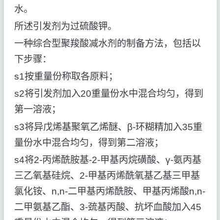
水。
所述引发剂为过硫酸钾。
一种综合型聚羧酸减水剂的制备方法，包括以
下步骤：
s1按重量份称取各原料；
s2将引发剂加入20重量份水中混合均匀，得到
第一溶液；
s3将异戊烯基聚氧乙烯醚、β-环糊精加入35重
量份水中混合均匀，得到第二溶液；
s4将2-丙烯酰胺基-2-甲基丙烷磺酸、γ-氨丙基
三乙氧基硅烷、2-甲基丙烯酰氧基乙基三甲基
氯化铵、n,n-二甲基丙烯酰胺、甲基丙烯酸n,n-
二甲氨基乙酯、3-巯基丙酸、抗坏血酸加入45