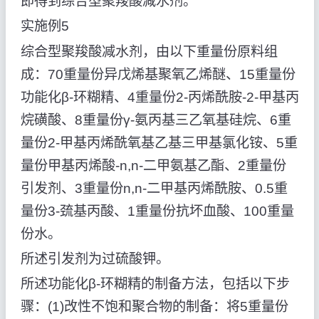
即得到综合型聚羧酸减水剂。
实施例5
综合型聚羧酸减水剂，由以下重量份原料组
成：70重量份异戊烯基聚氧乙烯醚、15重量份
功能化β-环糊精、4重量份2-丙烯酰胺-2-甲基丙
烷磺酸、8重量份γ-氨丙基三乙氧基硅烷、6重
量份2-甲基丙烯酰氧基乙基三甲基氯化铵、5重
量份甲基丙烯酸-n,n-二甲氨基乙酯、2重量份
引发剂、3重量份n,n-二甲基丙烯酰胺、0.5重
量份3-巯基丙酸、1重量份抗坏血酸、100重量
份水。
所述引发剂为过硫酸钾。
所述功能化β-环糊精的制备方法，包括以下步
骤：(1)改性不饱和聚合物的制备：将5重量份