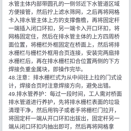
水管主体内部带圆孔的一侧邻近下水管道区域
方便接管，然后拧上滤水筛网，之后再将网格
卡入排水管主体上方的支撑儋檐，再将固定杆
一端插入闭口环扣，另一端卡入开口环扣，将
网格固定住，然后在排水管主体的上方四周桥
面位置，将栅栏外框固定在桥面上，然后将排
水栅栏与栅栏外框用合页连接，安装完两扇排
水栅栏后，再在排水栅栏扣合位置两侧的下方
焊接负重金属块，即操作完毕。
48.注意：排水栅栏式为从中间往上拉的门式设
计，焊接合页时注意焊接方向，避免出错。
49.排水管养护：每过一段时间，工人需对桥面
排水管道进行养护，先将排水栅栏表面的垃圾
清理干净，然后用钩子或者手将栅栏门拉开，
将固定杆一端从开口环扣出拔出，固定杆另一
端从闭口环扣内抽出即可，然后再将网格拿