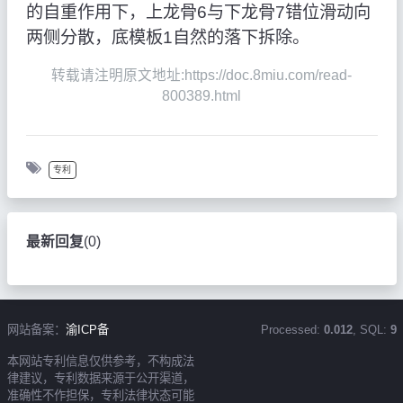
的自重作用下，上龙骨6与下龙骨7错位滑动向
两侧分散，底模板1自然的落下拆除。
转载请注明原文地址:https://doc.8miu.com/read-
800389.html
专利
最新回复
(
0
)
网站备案：
渝ICP备
Processed:
0.012
, SQL:
9
本网站专利信息仅供参考，不构成法
律建议，专利数据来源于公开渠道，
准确性不作担保，专利法律状态可能