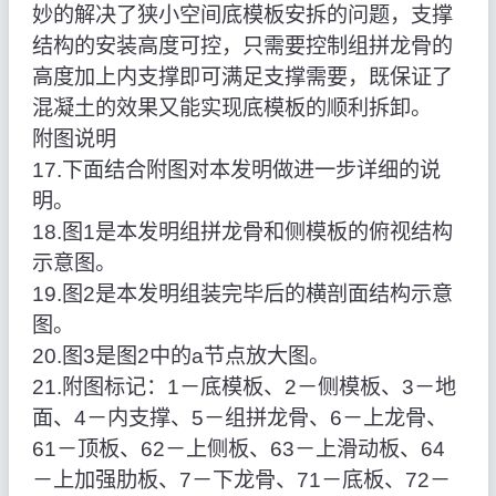
妙的解决了狭小空间底模板安拆的问题，支撑
结构的安装高度可控，只需要控制组拼龙骨的
高度加上内支撑即可满足支撑需要，既保证了
混凝土的效果又能实现底模板的顺利拆卸。
附图说明
17.下面结合附图对本发明做进一步详细的说
明。
18.图1是本发明组拼龙骨和侧模板的俯视结构
示意图。
19.图2是本发明组装完毕后的横剖面结构示意
图。
20.图3是图2中的a节点放大图。
21.附图标记：1－底模板、2－侧模板、3－地
面、4－内支撑、5－组拼龙骨、6－上龙骨、
61－顶板、62－上侧板、63－上滑动板、64
－上加强肋板、7－下龙骨、71－底板、72－