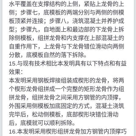
水平覆盖在支撑结构的上侧，紧贴上龙骨的上
侧；步骤七，底模板的两端分别与两侧的侧模
板顶紧并连接；步骤八，浇筑混凝土并养护成
型；步骤九，自地面上和最边部的下龙骨上拆
除侧模板，组拼龙骨和内支撑在上部混凝土的
自重作用下，上龙骨与下龙骨错位滑动向两侧
分散，底模板自然的落下拆除。
15.与现有技术相比本发明具有以下特点和有益
效果：
本发明采用钢板焊接组装成楔形的龙骨，将两
个楔形龙骨组拼成一个完整的矩形龙骨作为组
拼龙骨，组拼龙骨之间采用方钢管的内顶撑，
外围采用侧模板加底固定的方式，混凝土浇筑
完毕后，松动侧模板，底部楔形块错位滑动
后，底模就可以顺利拆除。
16.本发明采用楔形组拼龙骨加方钢管内顶撑巧