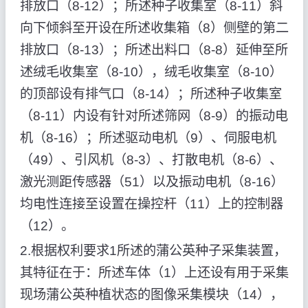
排放口（8-12）；所述种子收集室（8-11）斜
向下倾斜至开设在所述收集箱（8）侧壁的第二
排放口（8-13）；所述出料口（8-8）延伸至所
述绒毛收集室（8-10），绒毛收集室（8-10）
的顶部设有排气口（8-14）；所述种子收集室
（8-11）内设有针对所述筛网（8-9）的振动电
机（8-16）；所述驱动电机（9）、伺服电机
（49）、引风机（8-3）、打散电机（8-6）、
激光测距传感器（51）以及振动电机（8-16）
均电性连接至设置在操控杆（11）上的控制器
（12）。
2.根据权利要求1所述的蒲公英种子采集装置，
其特征在于：所述车体（1）上还设有用于采集
现场蒲公英种植状态的图像采集模块（14），