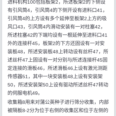
进料机构100包括板架2，所述板架2的下侧设
有引风筒4，引风筒4的下侧开设有进料口41，
引风筒4的上方设有多个延伸至板架2上方的吸
风口43，引风筒4内滑动安装有一对柱塞42，
所述柱塞42的下端均设有一根延伸至进料口41
外的连接杆45，板架2的下方还固设有一对安
装板48，所述安装板48上转动设有丝杆47，所
述丝杆47上固设有一对分别与所述连接杆45固
定连接的滑板46，所述滑板46上设有激光测距
传感器51，其中一块安装板48上设有安装架
50，所述安装架50上设有驱动所述丝杆47转动
的伺服电机49。
收集箱8用来对蒲公英种子进行筛分收集，内部
被隔板8-2分为位于右侧的收集区和位于左侧的