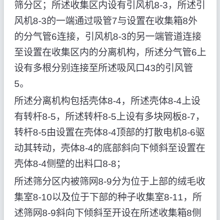
筛分区；所述收集区内设有引风机8-3，所述引
风机8-3的一端通过吸管7与设置在收集箱8外
的分气管6连接，引风机8-3的另一端管道连接
至设置在收集区内的分离机构，所述分气管6上
设有多根分别连接至所述吸风口43的引风管
5。
所述分离机构包括壳体8-4，所述壳体8-4上设
有转杆8-5，所述转杆8-5上设有多块网板8-7，
转杆8-5由设置在壳体8-4顶部的打散电机8-6驱
动其转动，壳体8-4的底部斜向下倾斜至设置在
壳体8-4侧壁的出料口8-8；
所述筛分区内被筛网8-9分为位于上部的绒毛收
集室8-10以及位于下部的种子收集室8-11，所
述筛网8-9斜向下倾斜至开设在所述收集箱8侧