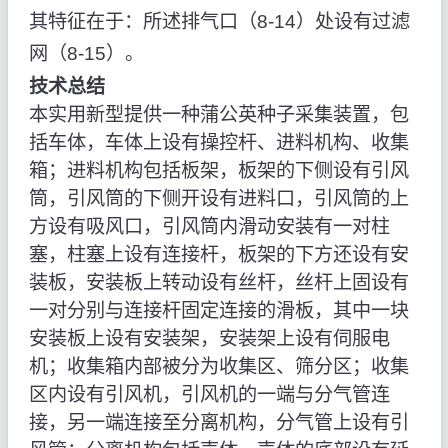
其特征在于：所述排气口（8-14）处设有过滤
网（8-15）。
技术总结
本实用新型提供一种蒲公英种子采集装置，包
括车体，车体上设有操控杆、进料机构、收集
箱；进料机构包括板架，板架的下侧设有引风
筒，引风筒的下侧开设有进料口，引风筒的上
方设有吸风口，引风筒内滑动安装有一对柱
塞，柱塞上设有连接杆，板架的下方还设有安
装板，安装板上转动设有丝杆，丝杆上固设有
一对分别与连接杆固定连接的滑板，其中一块
安装板上设有安装架，安装架上设有伺服电
机；收集箱内部被分为收集区、筛分区；收集
区内设有引风机，引风机的一端与分气管连
接，另一端连接至分离机构，分气管上设有引