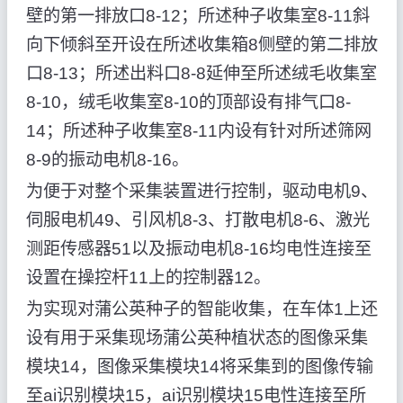
壁的第一排放口8-12；所述种子收集室8-11斜
向下倾斜至开设在所述收集箱8侧壁的第二排放
口8-13；所述出料口8-8延伸至所述绒毛收集室
8-10，绒毛收集室8-10的顶部设有排气口8-
14；所述种子收集室8-11内设有针对所述筛网
8-9的振动电机8-16。
为便于对整个采集装置进行控制，驱动电机9、
伺服电机49、引风机8-3、打散电机8-6、激光
测距传感器51以及振动电机8-16均电性连接至
设置在操控杆11上的控制器12。
为实现对蒲公英种子的智能收集，在车体1上还
设有用于采集现场蒲公英种植状态的图像采集
模块14，图像采集模块14将采集到的图像传输
至ai识别模块15，ai识别模块15电性连接至所