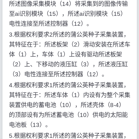
所述图像采集模块（14）将采集到的图像传输
至ai识别模块（15），所述ai识别模块（15）
电性连接至所述控制器（12）。
3.根据权利要求2所述的蒲公英种子采集装置，
其特征在于：所述板架（2）滑动安装在所述车
体（1）上，车体（1）上设有驱动所述板架
（2）上、下移动的液压缸（3），所述液压缸
（3）电性连接至所述控制器（12）。
4.根据权利要求1所述的蒲公英种子采集装置，
其特征在于：所述车体（1）内设有为整个采集
装置供电的蓄电池（10），所述壳体（8-4）
的顶部设有为所述蓄电池（10）供电的太阳能
电池板（13）。
5.根据权利要求1所述的蒲公英种子采集装置，