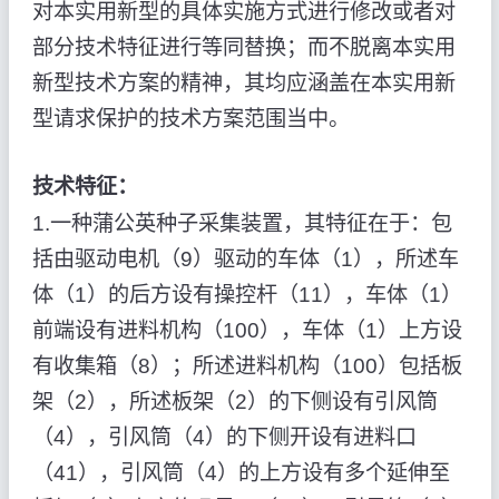
对本实用新型的具体实施方式进行修改或者对
部分技术特征进行等同替换；而不脱离本实用
新型技术方案的精神，其均应涵盖在本实用新
型请求保护的技术方案范围当中。
技术特征：
1.一种蒲公英种子采集装置，其特征在于：包
括由驱动电机（9）驱动的车体（1），所述车
体（1）的后方设有操控杆（11），车体（1）
前端设有进料机构（100），车体（1）上方设
有收集箱（8）；所述进料机构（100）包括板
架（2），所述板架（2）的下侧设有引风筒
（4），引风筒（4）的下侧开设有进料口
（41），引风筒（4）的上方设有多个延伸至