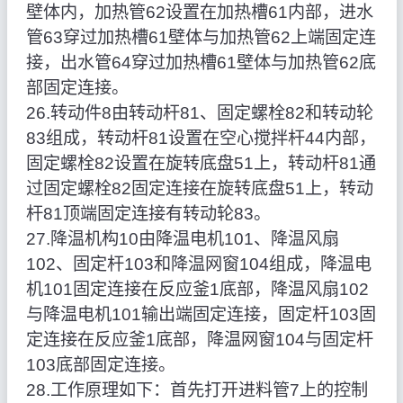
壁体内，加热管62设置在加热槽61内部，进水
管63穿过加热槽61壁体与加热管62上端固定连
接，出水管64穿过加热槽61壁体与加热管62底
部固定连接。
26.转动件8由转动杆81、固定螺栓82和转动轮
83组成，转动杆81设置在空心搅拌杆44内部，
固定螺栓82设置在旋转底盘51上，转动杆81通
过固定螺栓82固定连接在旋转底盘51上，转动
杆81顶端固定连接有转动轮83。
27.降温机构10由降温电机101、降温风扇
102、固定杆103和降温网窗104组成，降温电
机101固定连接在反应釜1底部，降温风扇102
与降温电机101输出端固定连接，固定杆103固
定连接在反应釜1底部，降温网窗104与固定杆
103底部固定连接。
28.工作原理如下：首先打开进料管7上的控制