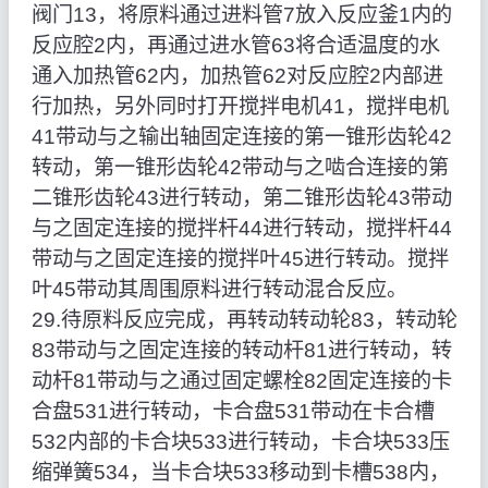
阀门13，将原料通过进料管7放入反应釜1内的
反应腔2内，再通过进水管63将合适温度的水
通入加热管62内，加热管62对反应腔2内部进
行加热，另外同时打开搅拌电机41，搅拌电机
41带动与之输出轴固定连接的第一锥形齿轮42
转动，第一锥形齿轮42带动与之啮合连接的第
二锥形齿轮43进行转动，第二锥形齿轮43带动
与之固定连接的搅拌杆44进行转动，搅拌杆44
带动与之固定连接的搅拌叶45进行转动。搅拌
叶45带动其周围原料进行转动混合反应。
29.待原料反应完成，再转动转动轮83，转动轮
83带动与之固定连接的转动杆81进行转动，转
动杆81带动与之通过固定螺栓82固定连接的卡
合盘531进行转动，卡合盘531带动在卡合槽
532内部的卡合块533进行转动，卡合块533压
缩弹簧534，当卡合块533移动到卡槽538内，