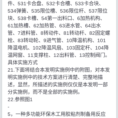
件、531卡合盘、532卡合槽、533卡合块、
534弹簧、535限位槽、536限位杆、537限位
块、538卡槽、54第一出料口、6加热机构、
61加热槽、62加热管、63进水管、64出水
管、7进料管、8转动件、81转动杆、82固定螺
栓、83转动轮、9进气管、10降温机构、101
降温电机、102降温风扇、103固定杆、104降
温网窗、11支撑柱、12出料管、13控制阀门。
具体实施方式
21.下面将结合本发明实施例中的附图，对本发
明实施例中的技术方案进行清楚、完整地描
述，显然，所描述的实施例仅仅是本发明一部
分实施例，而不是全部的实施例。
22.参照图1
‑
5，一种多功能环保木工用胶粘剂制备用反应