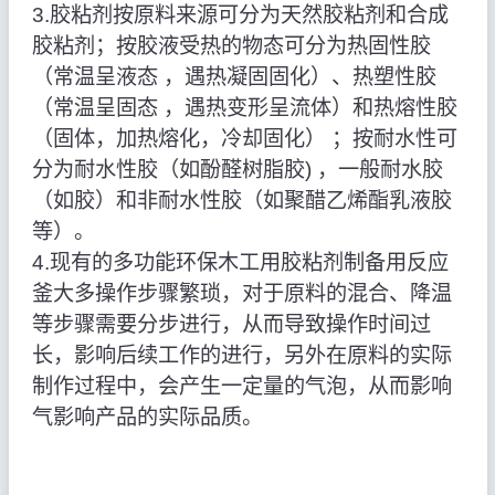
3.胶粘剂按原料来源可分为天然胶粘剂和合成
胶粘剂；按胶液受热的物态可分为热固性胶
（常温呈液态 ，遇热凝固固化）、热塑性胶
（常温呈固态 ，遇热变形呈流体）和热熔性胶
（固体，加热熔化，冷却固化） ；按耐水性可
分为耐水性胶（如酚醛树脂胶) ，一般耐水胶
（如胶）和非耐水性胶（如聚醋乙烯酯乳液胶
等）。
4.现有的多功能环保木工用胶粘剂制备用反应
釜大多操作步骤繁琐，对于原料的混合、降温
等步骤需要分步进行，从而导致操作时间过
长，影响后续工作的进行，另外在原料的实际
制作过程中，会产生一定量的气泡，从而影响
气影响产品的实际品质。