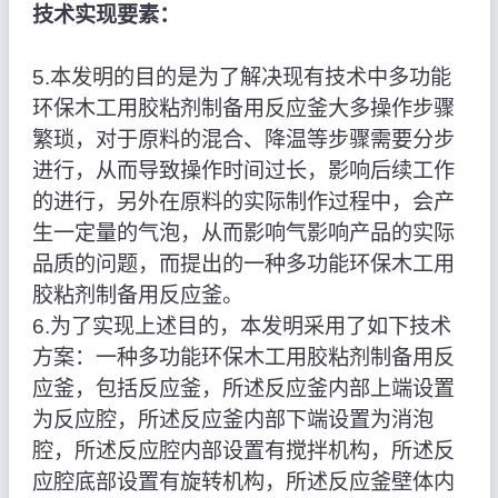
技术实现要素：
5.本发明的目的是为了解决现有技术中多功能
环保木工用胶粘剂制备用反应釜大多操作步骤
繁琐，对于原料的混合、降温等步骤需要分步
进行，从而导致操作时间过长，影响后续工作
的进行，另外在原料的实际制作过程中，会产
生一定量的气泡，从而影响气影响产品的实际
品质的问题，而提出的一种多功能环保木工用
胶粘剂制备用反应釜。
6.为了实现上述目的，本发明采用了如下技术
方案：一种多功能环保木工用胶粘剂制备用反
应釜，包括反应釜，所述反应釜内部上端设置
为反应腔，所述反应釜内部下端设置为消泡
腔，所述反应腔内部设置有搅拌机构，所述反
应腔底部设置有旋转机构，所述反应釜壁体内