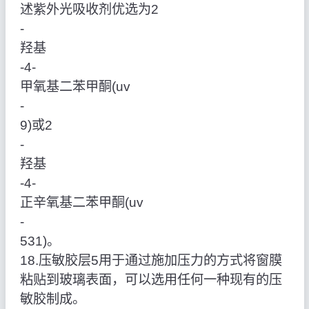
述紫外光吸收剂优选为2
‑
羟基
‑4‑
甲氧基二苯甲酮(uv
‑
9)或2
‑
羟基
‑4‑
正辛氧基二苯甲酮(uv
‑
531)。
18.压敏胶层5用于通过施加压力的方式将窗膜
粘贴到玻璃表面，可以选用任何一种现有的压
敏胶制成。